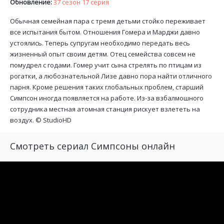
Обновление:
37 сезон 17 серия
Обычная семейная пара с тремя детьми стойко переживает
все испытания бытом. Отношения Гомера и Марджи давно
устоялись. Теперь супругам необходимо передать весь
жизненный опыт своим детям. Отец семейства совсем не
помудрел с годами. Гомер учит сына стрелять по птицам из
рогатки, а любознательной Лизе давно пора найти отличного
парня. Кроме решения таких глобальных проблем, старший
Симпсон иногда появляется на работе. Из-за взбалмошного
сотрудника местная атомная станция рискует взлететь на
воздух. ©
StudioHD
Смотреть сериал Симпсоны онлайн