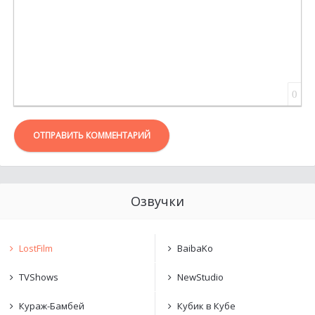
0
ОТПРАВИТЬ КОММЕНТАРИЙ
Озвучки
LostFilm
BaibaKo
TVShows
NewStudio
Кураж-Бамбей
Кубик в Кубе