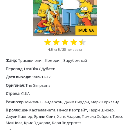
8.6
4.5
из 5
/
23
человека
Жанр:
Приключения, Комедия, Зарубежный
Перевод:
LostFilm
/
Дубляж
Дата выхода:
1989-12-17
Оригинал:
The Simpsons
Страна:
США
Режиссер:
Микель Б. Андерсон, Джим Рирдон, Марк Керклэнд
В ролях:
Дэн Кастелланета, Нэнси Картрайт, Гарри Ширер,
Джули Кавнер, Ярдли Смит, Хэнк Азария, Памела Хейден, Тресс
МакНилл, Крис Эджерли, Карл Видерготт