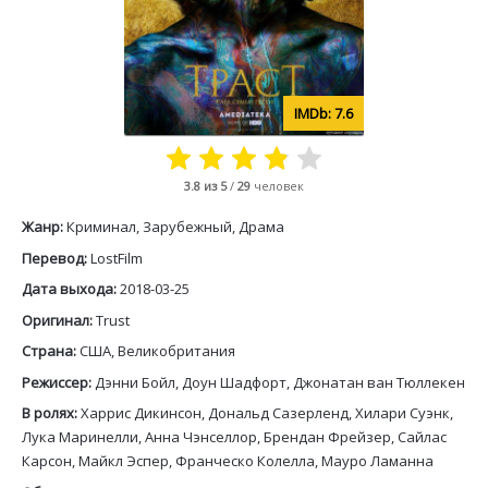
7.6
3.8
из 5
/
29
человек
Жанр:
Криминал, Зарубежный, Драма
Перевод:
LostFilm
Дата выхода:
2018-03-25
Оригинал:
Trust
Страна:
США, Великобритания
Режиссер:
Дэнни Бойл, Доун Шадфорт, Джонатан ван Тюллекен
В ролях:
Харрис Дикинсон, Дональд Сазерленд, Хилари Суэнк,
Лука Маринелли, Анна Чэнселлор, Брендан Фрейзер, Сайлас
Карсон, Майкл Эспер, Франческо Колелла, Мауро Ламанна