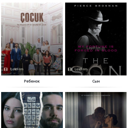
LostFilm
LostFilm
Ребенок
Сын