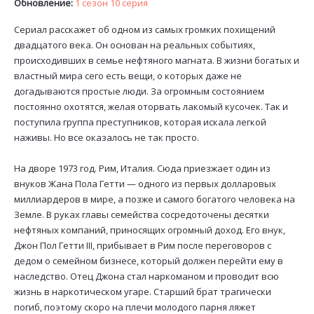
Обновление:
1 сезон 10 серия
Сериал расскажет об одном из самых громких похищений
двадцатого века. Он основан на реальных событиях,
происходивших в семье нефтяного магната. В жизни богатых и
властный мира сего есть вещи, о которых даже не
догадываются простые люди. За огромным состоянием
постоянно охотятся, желая оторвать лакомый кусочек. Так и
поступила группа преступников, которая искала легкой
наживы. Но все оказалось не так просто.
На дворе 1973 год. Рим, Италия. Сюда приезжает один из
внуков Жана Пола Гетти — одного из первых долларовых
миллиардеров в мире, а позже и самого богатого человека на
Земле. В руках главы семейства сосредоточены десятки
нефтяных компаний, приносящих огромный доход. Его внук,
Джон Пол Гетти III, прибывает в Рим после переговоров с
дедом о семейном бизнесе, который должен перейти ему в
наследство. Отец Джона стал наркоманом и проводит всю
жизнь в наркотическом угаре. Старший брат трагически
погиб, поэтому скоро на плечи молодого парня ляжет