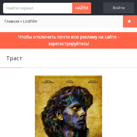
Войти
Главная
»
LostFilm
Чтобы отключить почти всю рекламу на сайте -
зарегистрируйтесь!
Траст