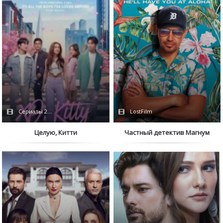
Сериалы 2023 / BaibaKo / Дубляж / Netflix
LostFilm
Целую, Китти
Частный детектив Магнум