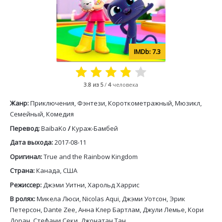
7.3
3.8
из 5
/
4
человека
Жанр:
Приключения, Фэнтези, Короткометражный, Мюзикл,
Семейный, Комедия
Перевод:
BaibaKo
/
Кураж-Бамбей
Дата выхода:
2017-08-11
Оригинал:
True and the Rainbow Kingdom
Страна:
Канада, США
Режиссер:
Джэми Уитни, Харольд Харрис
В ролях:
Микела Люси, Nicolas Aqui, Джэми Уотсон, Эрик
Петерсон, Dante Zee, Анна Клер Бартлам, Джули Лемье, Кори
Доран, Стефани Секи, Джонатан Тан