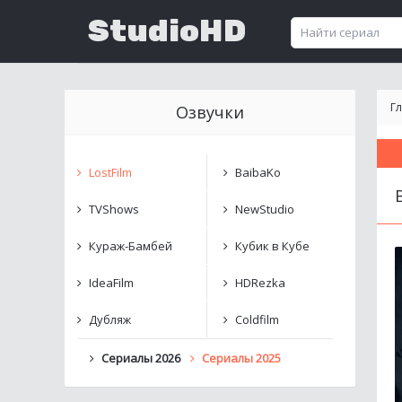
StudioHD
Г
Озвучки
LostFilm
BaibaKo
TVShows
NewStudio
Кураж-Бамбей
Кубик в Кубе
IdeaFilm
HDRezka
Дубляж
Coldfilm
Сериалы 2026
Сериалы 2025