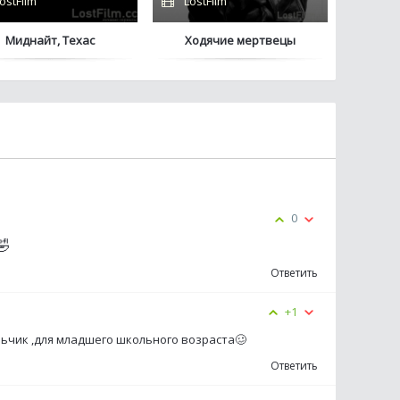
ostFilm
LostFilm
Миднайт, Техас
Ходячие мертвецы
0
🤣
Ответить
+1
льчик ,для младшего школьного возраста🥴
Ответить