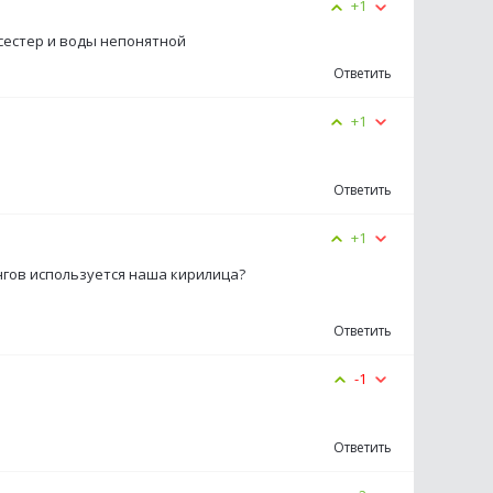
+1
 сестер и воды непонятной
Ответить
+1
Ответить
+1
нгов используется наша кирилица?
Ответить
-1
Ответить