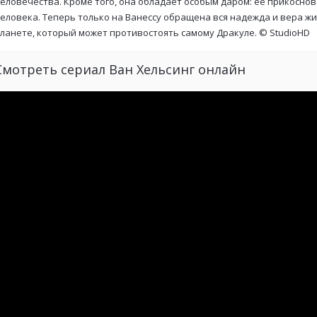
еловечества. Кроме того, она обладает особым даром: ее прикосно
еловека. Теперь только на Ванессу обращена вся надежда и вера ж
ланете, который может противостоять самому Дракуле. ©
StudioHD
Смотреть сериал Ван Хельсинг онлайн