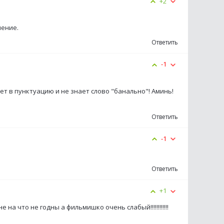
+2
нение.
Ответить
-1
еет в пунктуацию и не знает слово "банально"! Аминь!
Ответить
-1
Ответить
+1
на что не годны а фильмишко очень слабый!!!!!!!!!!!!