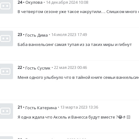
24
• Окулова
• 14 декабря 2024 10:08
В четвертом сезоне уже такое накрутили…. Слишком много
23
•
• 14 июля 2023 17:49
Гость Дима
Баба ванхельсинг самая тупая из за таких миры и гибнут
22
•
• 22 мая 2023 00:46
Гость Суслик
Меня одного улыбнуло что в тайной книге семьи ванхельси
21
•
• 13 марта 2023 13:36
Гость Катерина
Я одна ждала что Аксель и Ванесса будут вместе ?😂🤌🏻