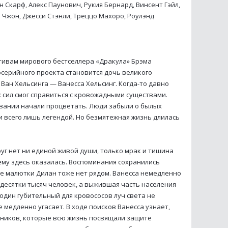
 Скарф, Алекс Паунович, Рукия Бернард, Винсент Гэйл,
Чжон, Джесси Стэнли, Треццо Махоро, Роулэнд
тивам мирового бестселлера «Дракула» Брэма
осерийного проекта становится дочь великого
Ван Хельсинга — Ванесса Хельсинг. Когда-то давно
сил смог справиться с кровожадными существами.
ьвании начали процветать. Люди забыли о былых
и всего лишь легендой. Но безмятежная жизнь длилась
уг нет ни единой живой души, только мрак и тишина
ему здесь оказалась. Воспоминания сохранились
 ее малютки Дилан тоже нет рядом. Ванесса немедленно
 десятки тысяч человек, а выжившая часть населения
 один губительный для кровососов луч света не
 медленно угасает. В ходе поисков Ванесса узнает,
отников, которые всю жизнь посвящали защите