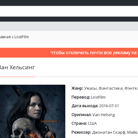
лавная
»
LostFilm
Чтобы отключить почти всю рекламу на с
Ван Хельсинг
Жанр:
Ужасы, Фантастика, Фэнте
Перевод:
LostFilm
Дата выхода:
2016-07-31
Оригинал:
Van Helsing
Страна:
США
Режиссер:
Джонатан Скарф, Майк