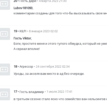
20
• Гость дари
• 4 марта 2023 21:30
Lubov181093
,
комментарии созданы для того что-бы высказывать свое м
19
• KILPI
• 8 января 2023 02:02
Гость Viktor
,
Боги, простите меня и этого тупого обмудка, который не ум
А сериал вполне!
18
• Агрессор
• 24 сентября 2022 02:34
Уроды, за акселя вам место в ад без очереди.
17
•
• 1 июля 2022 17:41
Гость владимир
в третьем сезоне стало ясно что семейство ван хельсингов не 