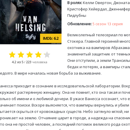
В ролях:
Келли Овертон, Джонатан
Кристофер Хейердал, Дженнифер 
Пидлубны
Обновление:
5 сезон 13 серия
Великолепный телесериал по мо
6.2
Стокера. Главной героиней мног
охотника на вампиров Абрахама 
знаменитый защитник от темных 
Они отступили, а земли Трансил
4.2
из 5
/
223
человека
бедах и потерях, а вампиры стал
едолго. В мире началась новая борьба за выживание.
анесса приходит в сознание в исследовательской лаборатории. Вокр
кружают растерянную женщину. Она не помнит, кто она такая и поч
олько об имени и о любимой дочери. В ужасе Ванесса осознает, что
ачинает поиски. Вскоре выясняется, что вампиры вернулись и убили
ытается скрыться от кровожадных существ. Небо затянуло мглой, ни
роникает на землю. Отчаяние царит в городе, а надежда на спасение
то она не простой человек, а последний потомок великого рода ох