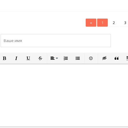
«
1
2
3
ПОЛУЖИРНЫЙ
КУРСИВ
ПОДЧЕРКНУТЫЙ
ЗАЧЕРКНУТЫЙ
ВЫРАВНИВАНИЕ
НУМЕРОВАННЫЙ СПИСОК
МАРКИРОВАННЫЙ СПИСО
ВСТАВИТЬ СМАЙЛИ
ВСТАВКА СКР
ВСТАВК
В