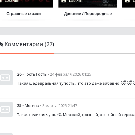
LostFilm
LostFilm
L
Страшные сказки
Древние / Первородные
Комментарии (27)
26
• Гость Гость
• 24 февраля 2026 01:25
🤣
🤣
Такая шедевральная тупость, что это даже забавно
25
• Morena
• 3 марта 2025 21:47
Такая великая чушь 🤦. Мерзкий, грязный, отстойный сериа