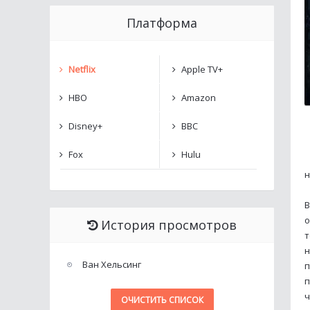
Платформа
Netflix
Apple TV+
HBO
Amazon
Disney+
BBC
Fox
Hulu
н
В
о
История просмотров
т
н
Ван Хельсинг
п
п
ч
ОЧИСТИТЬ СПИСОК