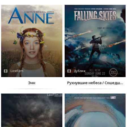
LostFilm
Дубляж
Энн
Рухнувшие небеса / Сошедшие с