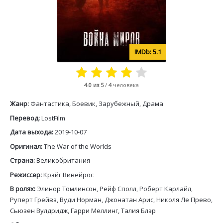
5.1
4.0
из 5
/
4
человека
Жанр:
Фантастика, Боевик, Зарубежный, Драма
Перевод:
LostFilm
Дата выхода:
2019-10-07
Оригинал:
The War of the Worlds
Страна:
Великобритания
Режиссер:
Крэйг Вивейрос
В ролях:
Элинор Томлинсон, Рейф Сполл, Роберт Карлайл,
Руперт Грейвз, Вуди Норман, Джонатан Арис, Николя Ле Прево,
Сьюзен Вулдридж, Гарри Меллинг, Талия Блэр