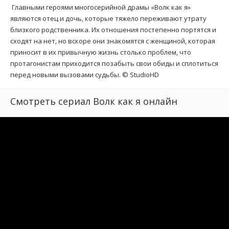
Главными героями многосерийной драмы «Волк как я»
являются отец и дочь, которые тяжело переживают утрату
близкого родственника. Их отношения постепенно портятся и
сходят на нет, но вскоре они знакомятся с женщиной, которая
приносит в их привычную жизнь столько проблем, что
протагонистам приходится позабыть свои обиды и сплотиться
перед новыми вызовами судьбы. ©
StudioHD
Смотреть сериал Волк как я онлайн