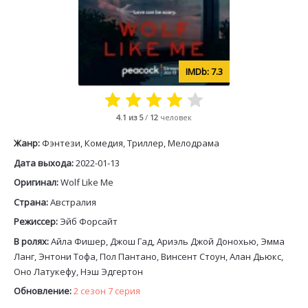
7.3
4.1
из 5
/
12
человек
Жанр:
Фэнтези, Комедия, Триллер, Мелодрама
Дата выхода:
2022-01-13
Оригинал:
Wolf Like Me
Страна:
Австралия
Режиссер:
Эйб Форсайт
В ролях:
Айла Фишер, Джош Гад, Ариэль Джой Донохью, Эмма
Ланг, Энтони Тофа, Пол Пантано, Винсент Стоун, Алан Дьюкс,
Оно Латукефу, Нэш Эдгертон
Обновление:
2 сезон 7 серия