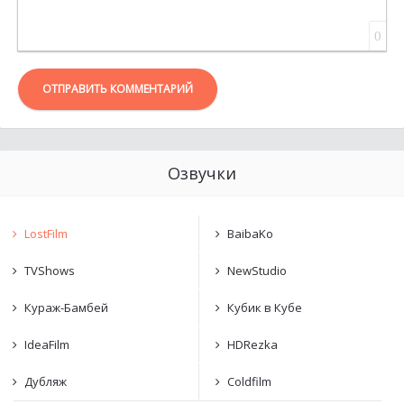
0
ОТПРАВИТЬ КОММЕНТАРИЙ
Озвучки
LostFilm
BaibaKo
TVShows
NewStudio
Кураж-Бамбей
Кубик в Кубе
IdeaFilm
HDRezka
Дубляж
Coldfilm