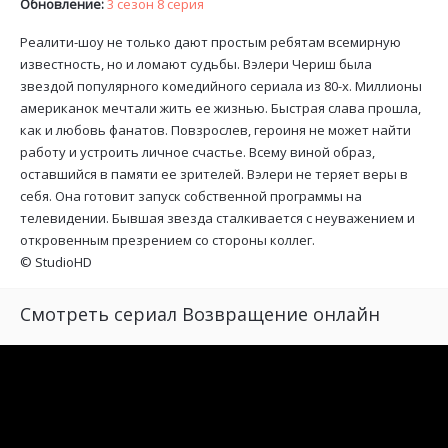
Обновление:
3 сезон 8 серия
Реалити-шоу не только дают простым ребятам всемирную
известность, но и ломают судьбы. Вэлери Чериш была
звездой популярного комедийного сериала из 80-х. Миллионы
американок мечтали жить ее жизнью. Быстрая слава прошла,
как и любовь фанатов. Повзрослев, героиня не может найти
работу и устроить личное счастье. Всему виной образ,
оставшийся в памяти ее зрителей. Вэлери не теряет веры в
себя. Она готовит запуск собственной программы на
телевидении. Бывшая звезда сталкивается с неуважением и
откровенным презрением со стороны коллег.
©
StudioHD
Смотреть сериал Возвращение онлайн