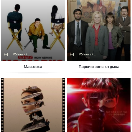
TVShows / HDRezka / BBC
TVShows / Дубляж
Массовка
Парки и зоны отдыха