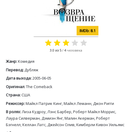
8.1
3.0
из 5
/
4
человека
Жанр:
Комедия
Перевод:
Дубляж
Дата выхода:
2005-06-05
Оригинал:
The Comeback
Страна:
США
Режиссер:
Майкл Патрик Кинг, Майкл Леманн, Джон Ригги
В ролях:
Лиза Кудроу, Лэнс Барбер, Роберт Майкл Моррис,
Лаура Силверман, Дэмиэн Янг, Малин Акерман, Роберт
Бэгнелл, Келлан Латс, Джейсон Олив, Кимберли Кивон Уильямс