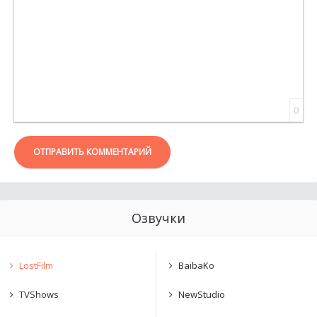
0
ОТПРАВИТЬ КОММЕНТАРИЙ
Озвучки
LostFilm
BaibaKo
TVShows
NewStudio