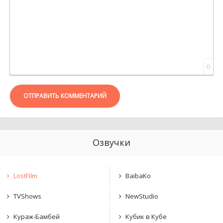
0
ОТПРАВИТЬ КОММЕНТАРИЙ
Озвучки
LostFilm
BaibaKo
TVShows
NewStudio
Кураж-Бамбей
Кубик в Кубе