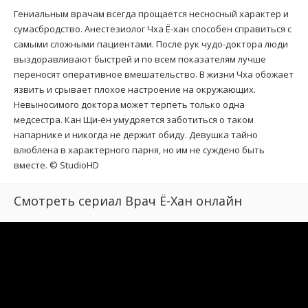
Гениальным врачам всегда прощается несносный характер и
сумасбродство. Анестезиолог Чха Ё-хан способен справиться с
самыми сложными пациентами. После рук чудо-доктора люди
выздоравливают быстрей и по всем показателям лучше
переносят оперативное вмешательство. В жизни Чха обожает
язвить и срывает плохое настроение на окружающих.
Невыносимого доктора может терпеть только одна
медсестра. Кан Щи-ён умудряется заботиться о таком
напарнике и никогда не держит обиду. Девушка тайно
влюблена в характерного парня, но им не суждено быть
вместе. ©
StudioHD
Смотреть сериал Врач Ё-Хан онлайн