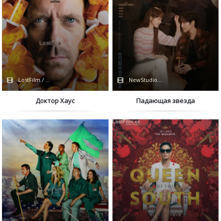
LostFilm / FOX
NewStudio / HDRezka
Доктор Хаус
Падающая звезда