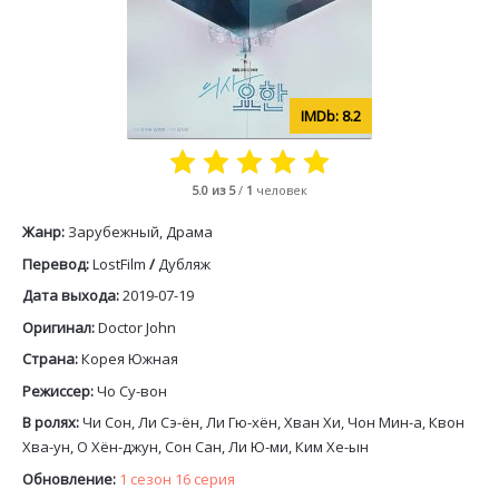
8.2
5.0
из 5
/
1
человек
Жанр:
Зарубежный, Драма
Перевод:
LostFilm
/
Дубляж
Дата выхода:
2019-07-19
Оригинал:
Doctor John
Страна:
Корея Южная
Режиссер:
Чо Су-вон
В ролях:
Чи Сон, Ли Сэ-ён, Ли Гю-хён, Хван Хи, Чон Мин-а, Квон
Хва-ун, О Хён-джун, Сон Сан, Ли Ю-ми, Ким Хе-ын
Обновление:
1 сезон 16 серия