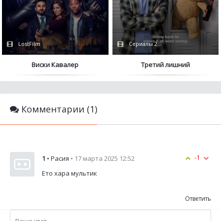
LostFilm
Сериалы 2024 / Дубляж
Виски Кавалер
Третий лишний
Комментарии (1)
-1
1
• Расия
• 17 марта 2025 12:52
Ето хара мультик
Ответить