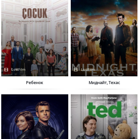
LostFilm
LostFilm
Ребенок
Миднайт, Техас