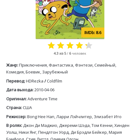
8.6
4.3
из 5
/
6
человек
Жанр:
Приключения, Фантастика, Фэнтези, Семейный,
Комедия, Боевик, Зарубежный
Перевод:
HDRezka
/
Coldfilm
Дата выхода:
2010-04-06
Оригинал:
Adventure Time
Страна:
США
Режиссер:
Bong Hee Han, Ларри Лэйчлитер, Элизабет Ито
В ролях:
Джон Ди Маджио, Джереми Шэда, Том Кенни, Хинден
Уолш, Ники Янг, Пендлтон Уорд, Ди Брэдли Бейкер, Мария
Бэмфорд, Стив Литтл, Оливия Олсон