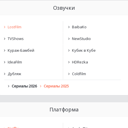
Озвучки
LostFilm
BaibaKo
TVShows
NewStudio
Кураж-Бамбей
Кубик в Кубе
IdeaFilm
HDRezka
Дубляж
Coldfilm
Сериалы 2026
Сериалы 2025
Платформа