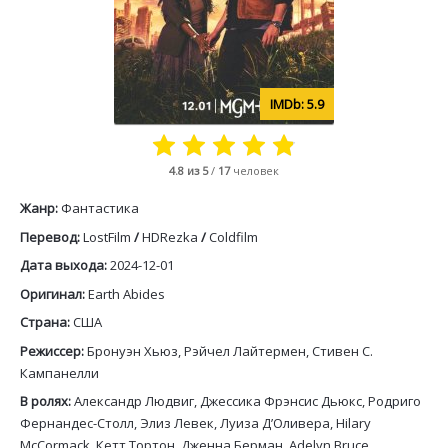
5.9
4.8
из 5
/
17
человек
Жанр:
Фантастика
Перевод:
LostFilm
/
HDRezka
/
Coldfilm
Дата выхода:
2024-12-01
Оригинал:
Earth Abides
Страна:
США
Режиссер:
Бронуэн Хьюз, Рэйчел Лайтермен, Стивен С.
Кампанелли
В ролях:
Александр Людвиг, Джессика Фрэнсис Дьюкс, Родриго
Фернандес-Столл, Элиз Левек, Луиза Д’Оливера, Hilary
McCormack, Кетт Тортон, Дженна Берман, Adelyn Bruce,