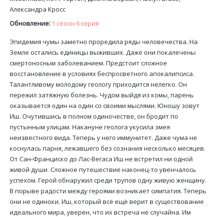
Александра Кросс
Обновление:
1 сезон 6 серия
Эпидемия чумы заметно проредила ряды человечества. На
Земле остались единицы выживших. Даже они покалечены
смертоносным заболеванием. Предстоит сложное
восстановление в условиях беспросветного апокалипсиса.
Талантливому молодому геологу приходится нелегко. Он
пережил затяжную болезнь. Чудом выйдя из комы, парень
оказывается один на один со своими мыслями. Юношу зовут
Иш. Очутившись в полном одиночестве, он бродит по
пустынным улицам. Накануне геолога укусила змея
неизвестного вида. Теперь у него иммунитет. Даже чума не
коснулась парня, лежавшего без сознания несколько месяцев.
От Сан-Франциско до Лас-Вегаса Иш не встретил ни одной
живой души. Сложное путешествие наконец-то увенчалось
успехом. Герой обнаружил среди трупов одну живую женщину.
В порыве радости между героями возникает симпатия. Теперь
они не одиноки. Иш, который всё ещё верит в существование
идеального мира, уверен, что их встреча не случайна. Им