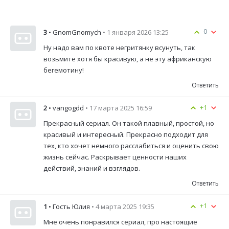
0
3
• GnomGnomych
• 1 января 2026 13:25
Ну надо вам по квоте негритянку всунуть, так
возьмите хотя бы красивую, а не эту африканскую
бегемотину!
Ответить
+1
2
• vangogdd
• 17 марта 2025 16:59
Прекрасный сериал. Он такой плавный, простой, но
красивый и интересный. Прекрасно подходит для
тех, кто хочет немного расслабиться и оценить свою
жизнь сейчас. Раскрывает ценности наших
действий, знаний и взглядов.
Ответить
+1
1
• Гость Юлия
• 4 марта 2025 19:35
Мне очень понравился сериал, про настоящие