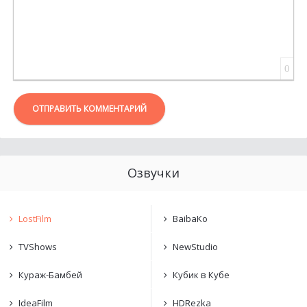
0
ОТПРАВИТЬ КОММЕНТАРИЙ
Озвучки
LostFilm
BaibaKo
TVShows
NewStudio
Кураж-Бамбей
Кубик в Кубе
IdeaFilm
HDRezka