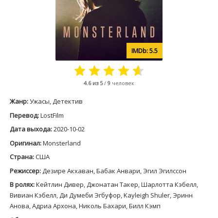
5.5
4.6
из 5
/
9
человек
Жанр:
Ужасы, Детектив
Перевод:
LostFilm
Дата выхода:
2020-10-02
Оригинал:
Monsterland
Страна:
США
Режиссер:
Дезире Акхаван, Бабак Анвари, Эгил Эгилссон
В ролях:
Кейтлин Дивер, Джонатан Такер, Шарлотта Кэбелл,
Вивиан Кэбелл, Ди Думеби Эгбуфор, Kayleigh Shuler, Эринн
Анова, Адриа Архона, Николь Бахари, Билл Кэмп