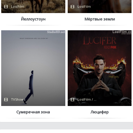
LostFilm
LostFilm
Йеллоустоун
Мёртвые земли
TVShows
LostFilm / FOX
Сумеречная зона
Люцифер