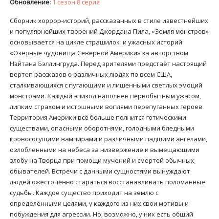
Обновление:
1 сезон 8 серия
Сборник хоррор-историй, рассказанных в стиле известнейших
и популярнейших творений Джордана Пила, «Земля монстров»
основывается на цикле страшилок и ужасных историй
«Озерные чудовища Северной Америки» за авторством
Нэйтана Бэллингруда. Перед зрителями предстаёт настоящий
вертеп рассказов о различных людях по всем США,
сталкивающихся с пугающими и лишенными светлых эмоций
монстрами. Каждый эпизод наполнен первобытным ужасом,
липким страхом и истошными воплями перепуганных героев.
Территория Америки всё больше полнится готическими
существами, опасными оборотнями, голодными бледными
кровососущими вампирами и различными падшими ангелами,
озлобленными на небеса за низвержение и вымещающими
злобу на Творца при помощи мучений и смертей обычных
обывателей. Встречи с данными сущностями вынуждают
людей ожесточённо стараться восстанавливать поломанные
судьбы. Каждое существо приходит на землю с
определёнными целями, у каждого из них свои мотивы и
побуждения для агрессии. Но, возможно, у них есть общий