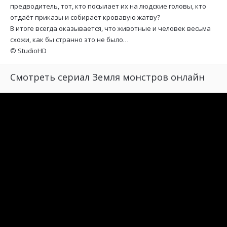
предводитель, тот, кто посылает их на людские головы, кто
отдаёт приказы и собирает кровавую жатву?
В итоге всегда оказывается, что животные и человек весьма
схожи, как бы странно это не было…
©
StudioHD
Смотреть сериал Земля монстров онлайн