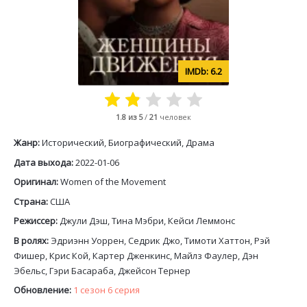
6.2
1.8
из 5
/
21
человек
Жанр:
Исторический, Биографический, Драма
Дата выхода:
2022-01-06
Оригинал:
Women of the Movement
Страна:
США
Режиссер:
Джули Дэш, Тина Мэбри, Кейси Леммонс
В ролях:
Эдриэнн Уоррен, Седрик Джо, Тимоти Хаттон, Рэй
Фишер, Крис Кой, Картер Дженкинс, Майлз Фаулер, Дэн
Эбельс, Гэри Басараба, Джейсон Тернер
Обновление:
1 сезон 6 серия