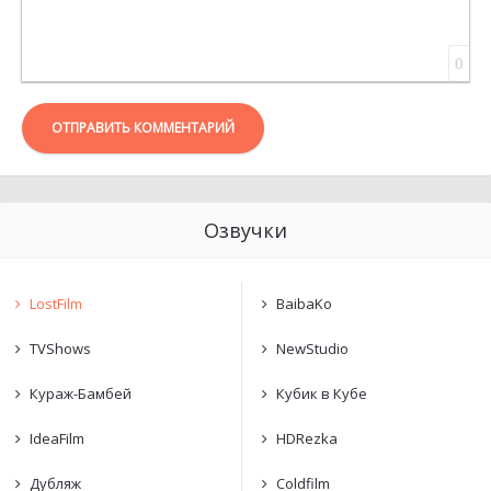
0
ОТПРАВИТЬ КОММЕНТАРИЙ
Озвучки
LostFilm
BaibaKo
TVShows
NewStudio
Кураж-Бамбей
Кубик в Кубе
IdeaFilm
HDRezka
Дубляж
Coldfilm