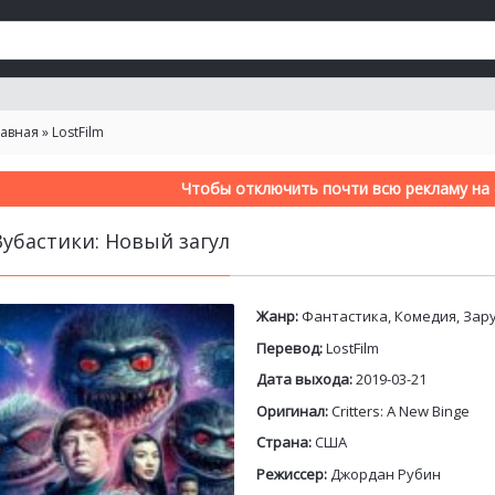
лавная
»
LostFilm
Чтобы отключить почти всю рекламу на с
Зубастики: Новый загул
Жанр:
Фантастика, Комедия, За
Перевод:
LostFilm
Дата выхода:
2019-03-21
Оригинал:
Critters: A New Binge
Страна:
США
Режиссер:
Джордан Рубин