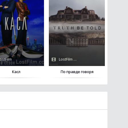
ostFilm
LostFilm / Apple TV+
Касл
По правде говоря