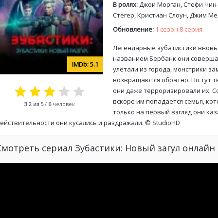
В ролях:
Джои Морган, Стефи Чин-С
Стегер, Кристиан Слоун, Джим Ме
Обновление:
1 сезон 8 серия
Легендарные зубатистики вновь
названием Бербанк они соверша
5.1
улетали из города, монстрики за
возвращаются обратно. Но тут т
они даже терроризировали их. С
вскоре им попадается семья, ко
3.2
из 5
/
6
человек
только на первый взгляд они к
ействительности они кусались и раздражали. ©
StudioHD
Смотреть сериал Зубастики: Новый загул онлайн