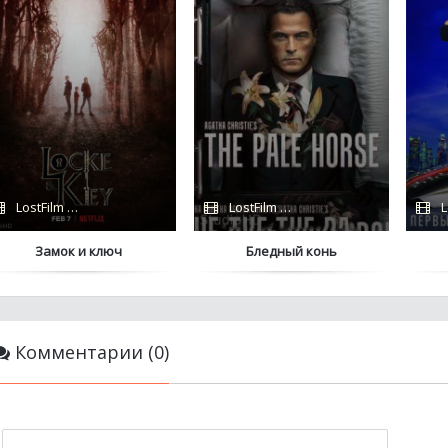
LostFilm / Netflix
LostFilm / Amazon / BBC
L
Замок и ключ
Бледный конь
Комментарии (0)