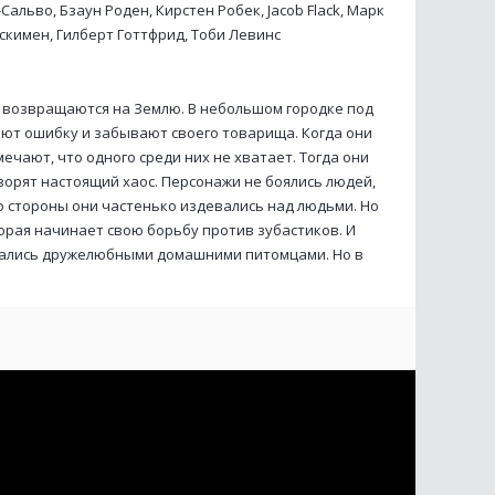
альво, Бзаун Роден, Кирстен Робек, Jacob Flack, Марк
скимен, Гилберт Готтфрид, Тоби Левинс
 возвращаются на Землю. В небольшом городке под
ют ошибку и забывают своего товарища. Когда они
мечают, что одного среди них не хватает. Тогда они
ворят настоящий хаос. Персонажи не боялись людей,
о стороны они частенько издевались над людьми. Но
торая начинает свою борьбу против зубастиков. И
азались дружелюбными домашними питомцами. Но в