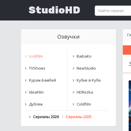
StudioHD
Г
Озвучки
LostFilm
BaibaKo
TVShows
NewStudio
Кураж-Бамбей
Кубик в Кубе
IdeaFilm
HDRezka
Дубляж
Coldfilm
Сериалы 2026
Сериалы 2025