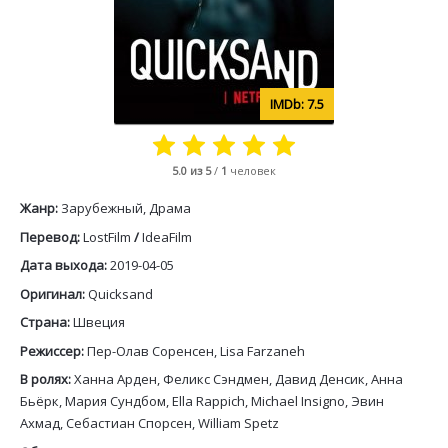
7.5
5.0
из 5
/
1
человек
Жанр:
Зарубежный, Драма
Перевод:
LostFilm
/
IdeaFilm
Дата выхода:
2019-04-05
Оригинал:
Quicksand
Страна:
Швеция
Режиссер:
Пер-Олав Соренсен, Lisa Farzaneh
В ролях:
Ханна Арден, Феликс Сэндмен, Давид Денсик, Анна
Бьёрк, Мария Сундбом, Ella Rappich, Michael Insigno, Эвин
Ахмад, Себастиан Спорсен, William Spetz