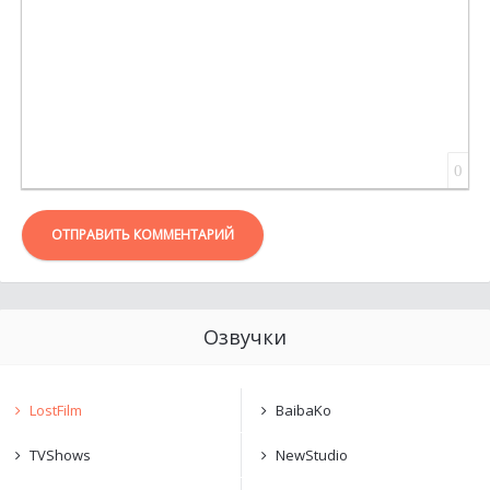
0
ОТПРАВИТЬ КОММЕНТАРИЙ
Озвучки
LostFilm
BaibaKo
TVShows
NewStudio