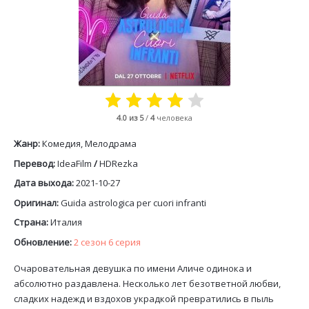
4.0
из 5
/
4
человека
Жанр:
Комедия, Мелодрама
Перевод:
IdeaFilm
/
HDRezka
Дата выхода:
2021-10-27
Оригинал:
Guida astrologica per cuori infranti
Страна:
Италия
Обновление:
2 сезон 6 серия
Очаровательная девушка по имени Аличе одинока и
абсолютно раздавлена. Несколько лет безответной любви,
сладких надежд и вздохов украдкой превратились в пыль