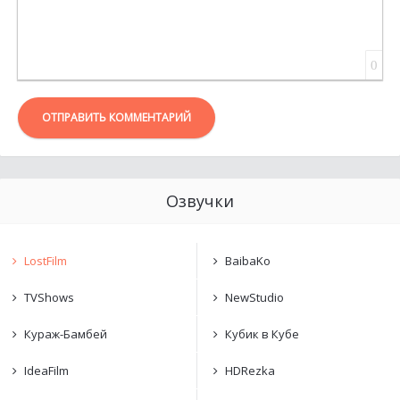
0
ОТПРАВИТЬ КОММЕНТАРИЙ
Озвучки
LostFilm
BaibaKo
TVShows
NewStudio
Кураж-Бамбей
Кубик в Кубе
IdeaFilm
HDRezka