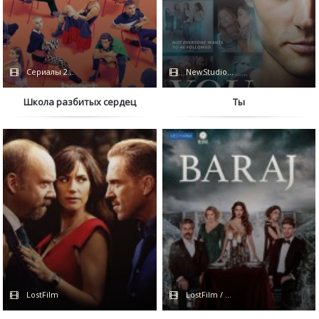
Сериалы 2024 / BaibaKo / HDRezka / Netflix
NewStudio / Netflix
Школа разбитых сердец
Ты
LostFilm
LostFilm / FOX