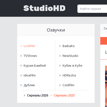
StudioHD
Г
Озвучки
LostFilm
BaibaKo
TVShows
NewStudio
Кураж-Бамбей
Кубик в Кубе
IdeaFilm
HDRezka
Дубляж
Coldfilm
Сериалы 2026
Сериалы 2025