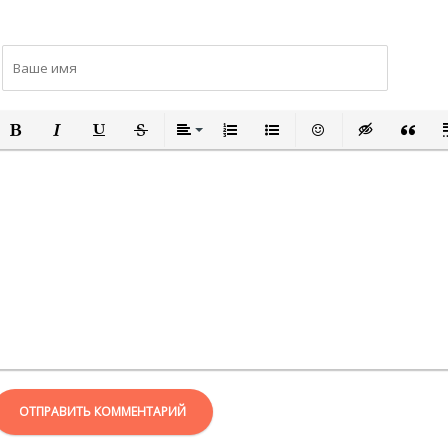
ПОЛУЖИРНЫЙ
КУРСИВ
ПОДЧЕРКНУТЫЙ
ЗАЧЕРКНУТЫЙ
ВЫРАВНИВАНИЕ
НУМЕРОВАННЫЙ СПИСОК
МАРКИРОВАННЫЙ СПИСО
ВСТАВИТЬ СМАЙЛИ
ВСТАВКА СКР
ВСТАВК
В
ОТПРАВИТЬ КОММЕНТАРИЙ