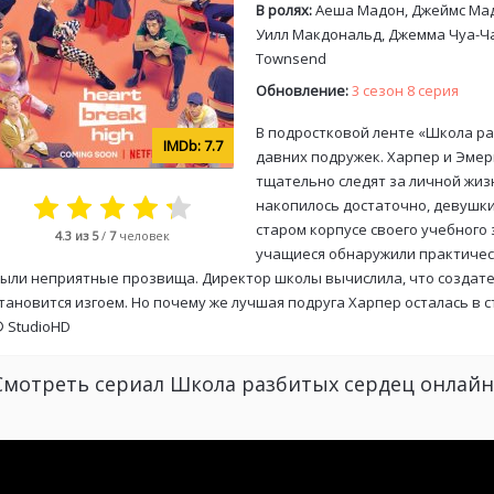
В ролях:
Аеша Мадон, Джеймс Мадж
Уилл Макдональд, Джемма Чуа-Чан
Townsend
Обновление:
3 сезон 8 серия
В подростковой ленте «Школа ра
7.7
давних подружек. Харпер и Эмер
тщательно следят за личной жиз
накопилось достаточно, девушки
старом корпусе своего учебного 
4.3
из 5
/
7
человек
учащиеся обнаружили практичес
ыли неприятные прозвища. Директор школы вычислила, что создате
тановится изгоем. Но почему же лучшая подруга Харпер осталась в с
©
StudioHD
Смотреть сериал Школа разбитых сердец онлайн