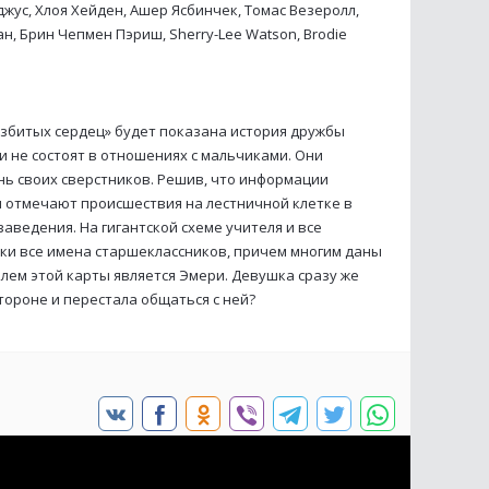
ус, Хлоя Хейден, Ашер Ясбинчек, Томас Везеролл,
, Брин Чепмен Пэриш, Sherry-Lee Watson, Brodie
збитых сердец» будет показана история дружбы
и не состоят в отношениях с мальчиками. Они
нь своих сверстников. Решив, что информации
 отмечают происшествия на лестничной клетке в
заведения. На гигантской схеме учителя и все
ки все имена старшеклассников, причем многим даны
лем этой карты является Эмери. Девушка сразу же
тороне и перестала общаться с ней?