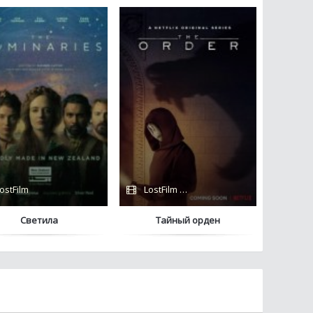
яж / Netflix
ostFilm
LostFilm / Netflix
Светила
Тайный орден