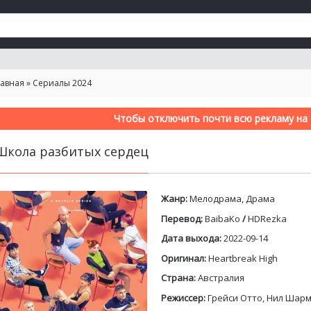
лавная
»
Сериалы 2024
Чтобы отключить почти всю рекламу на с
Школа разбитых сердец
Жанр:
Мелодрама, Драма
Перевод:
BaibaKo
/
HDRezka
Дата выхода:
2022-09-14
Оригинал:
Heartbreak High
Страна:
Австралия
Режиссер:
Грейси Отто, Нил Шарм