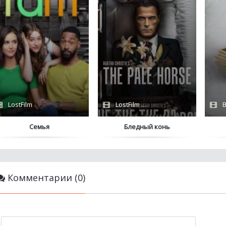
LostFilm
LostFilm / Amazon / BBC
B
Семья
Бледный конь
Комментарии (0)