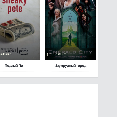
aibaKo / LostFilm / Amazon
LostFilm
Подлый Пит
Изумрудный город