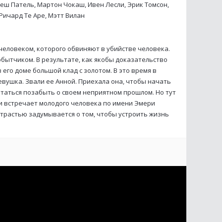
меш Патель, Мартон Чокаш, Ивен Лесли, Эрик Томсон,
Ричард Те Аре, Мэтт Вилан
еловеком, которого обвиняют в убийстве человека.
ытчиком. В результате, как якобы доказательство
его доме большой клад с золотом. В это время в
евушка. Звали ее Анной. Приехала она, чтобы начать
таться позабыть о своем неприятном прошлом. Но тут
ти встречает молодого человека по имени Эмери
страстью задумывается о том, чтобы устроить жизнь