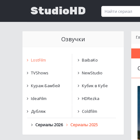
StudioHD
Г
Озвучки
LostFilm
BaibaKo
TVShows
NewStudio
Кураж-Бамбей
Кубик в Кубе
IdeaFilm
HDRezka
Дубляж
Coldfilm
Сериалы 2026
Сериалы 2025