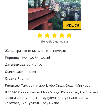
7.9
5.0
из 5
/
2
человека
Жанр:
Приключения, Фэнтези, Комедия
Перевод:
TVShows
/
NewStudio
Дата выхода:
2014-01-05
Оригинал:
Noragami
Страна:
Япония
Режиссер:
Тамура Котаро, Цуёси Хида, Сюдзи Мияхара
В ролях:
Хироси Камия, Маая Утида, Юки Кадзи, Аки Тоёсаки,
Миюки Савасиро, Дзюн Фукуяма, Даисукэ Оно, Синъя
Такахаси, Риэ Кугимия, Тору Окава