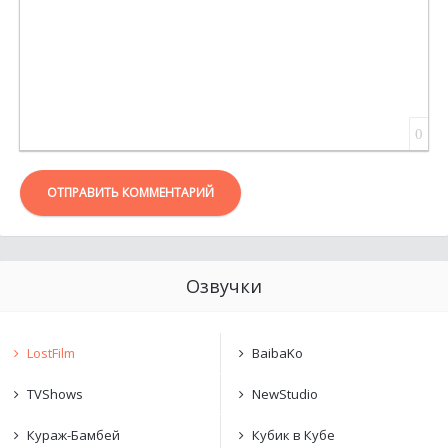
0
ОТПРАВИТЬ КОММЕНТАРИЙ
Озвучки
LostFilm
BaibaKo
TVShows
NewStudio
Кураж-Бамбей
Кубик в Кубе