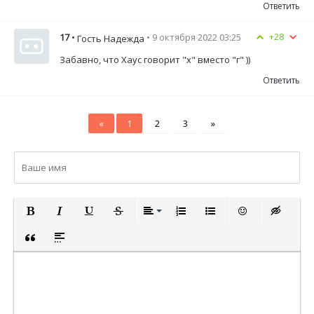
Ответить
+28
17
•
• 9 октября 2022 03:25
Гость Надежда
Забавно, что Хаус говорит "х" вместо "г" ))
Ответить
«
1
2
3
»
ПОЛУЖИРНЫЙ
КУРСИВ
ПОДЧЕРКНУТЫЙ
ЗАЧЕРКНУТЫЙ
ВЫРАВНИВАНИЕ
НУМЕРОВАННЫЙ СПИСОК
МАРКИРОВАННЫЙ СП
ВСТАВИТЬ СМА
ВСТАВКА 
ВСТАВКА ЦИТАТЫ
ВСТАВКА СПОЙЛЕРА