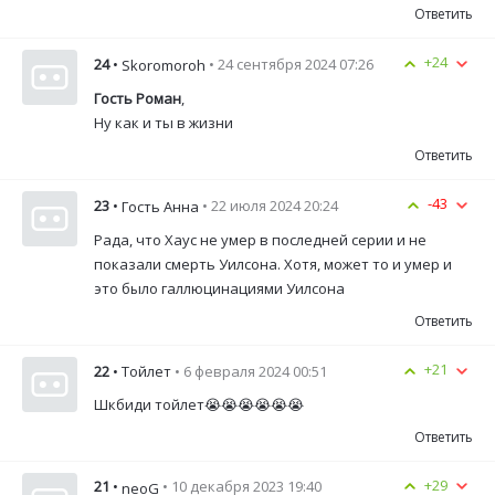
Ответить
+24
24
•
• 24 сентября 2024 07:26
Skoromoroh
Гость Роман
,
Ну как и ты в жизни
Ответить
-43
23
•
• 22 июля 2024 20:24
Гость Анна
Рада, что Хаус не умер в последней серии и не
показали смерть Уилсона. Хотя, может то и умер и
это было галлюцинациями Уилсона
Ответить
+21
22
• Тойлет
• 6 февраля 2024 00:51
Шкбиди тойлет😭😭😭😭😭😭
Ответить
+29
21
•
• 10 декабря 2023 19:40
neoG