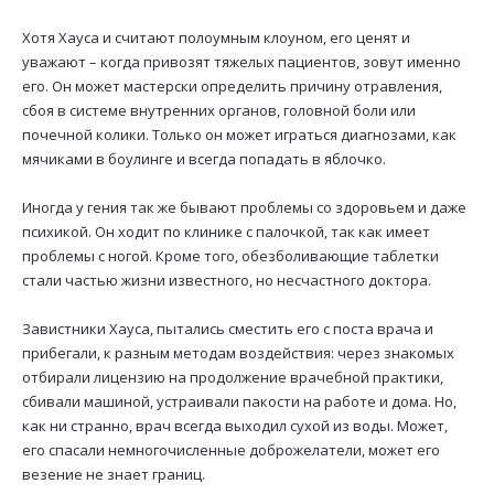
Хотя Хауса и считают полоумным клоуном, его ценят и
уважают – когда привозят тяжелых пациентов, зовут именно
его. Он может мастерски определить причину отравления,
сбоя в системе внутренних органов, головной боли или
почечной колики. Только он может играться диагнозами, как
мячиками в боулинге и всегда попадать в яблочко.
Иногда у гения так же бывают проблемы со здоровьем и даже
психикой. Он ходит по клинике с палочкой, так как имеет
проблемы с ногой. Кроме того, обезболивающие таблетки
стали частью жизни известного, но несчастного доктора.
Завистники Хауса, пытались сместить его с поста врача и
прибегали, к разным методам воздействия: через знакомых
отбирали лицензию на продолжение врачебной практики,
сбивали машиной, устраивали пакости на работе и дома. Но,
как ни странно, врач всегда выходил сухой из воды. Может,
его спасали немногочисленные доброжелатели, может его
везение не знает границ.