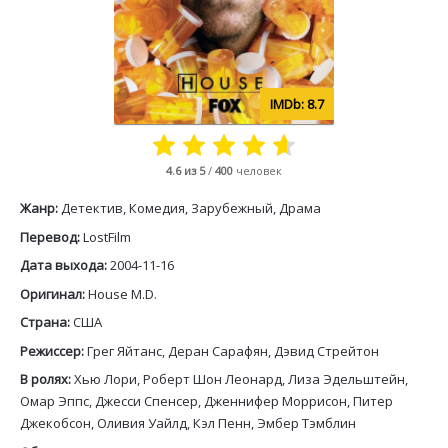
8.7
4.6
из 5
/
400
человек
Жанр:
Детектив, Комедия, Зарубежный, Драма
Перевод:
LostFilm
Дата выхода:
2004-11-16
Оригинал:
House M.D.
Страна:
США
Режиссер:
Грег Яйтанс, Деран Сарафян, Дэвид Стрейтон
В ролях:
Хью Лори, Роберт Шон Леонард, Лиза Эдельштейн,
Омар Эппс, Джесси Спенсер, Дженнифер Моррисон, Питер
Джекобсон, Оливия Уайлд, Кэл Пенн, Эмбер Тэмблин