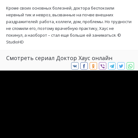
Кроме своих основных болезней, доктора беспокоили
нервный тик и невроз, вызванные на почве внешних
раздражителей: работа, коллеги, дом, проблемы. Но трудности
не сломили его, поэтому врачебную практику, Хаус не
покинул, а наоборот – стал еще больше ей заниматься. ©
StudioHD
Смотреть сериал Доктор Хаус онлайн