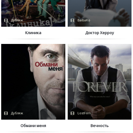
Дубляж
BaibaKo
Клиника
Доктор Херроу
Дубляж
LostFilm
Обмани меня
Вечность