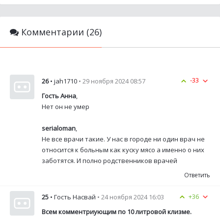
Комментарии (26)
-33
26
• jah1710
• 29 ноября 2024 08:57
Гость Анна
,
Нет он не умер
serialoman
,
Не все врачи такие. У нас в городе ни один врач не
относится к больным как куску мясо а именно о них
заботятся. И полно родственников врачей
Ответить
+36
25
• Гость Насвай
• 24 ноября 2024 16:03
Всем комментриующим по 10 литровой клизме.