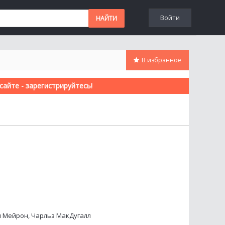
Войти
В избранное
айте - зарегистрируйтесь!
 Мейрон, Чарльз МакДугалл