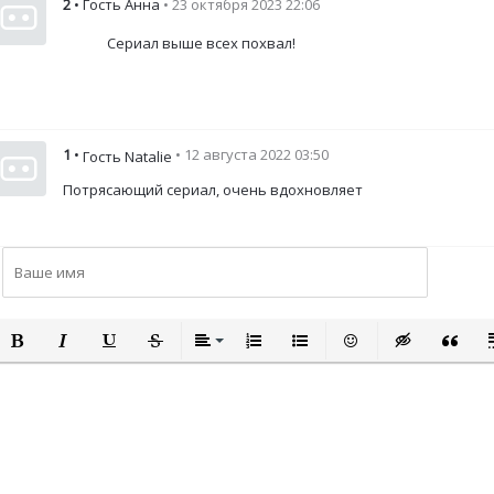
2
• Гость Анна
• 23 октября 2023 22:06
Сериал выше всех похвал!
1
•
• 12 августа 2022 03:50
Гость Natalie
Потрясающий сериал, очень вдохновляет
ПОЛУЖИРНЫЙ
КУРСИВ
ПОДЧЕРКНУТЫЙ
ЗАЧЕРКНУТЫЙ
ВЫРАВНИВАНИЕ
НУМЕРОВАННЫЙ СПИСОК
МАРКИРОВАННЫЙ СПИСО
ВСТАВИТЬ СМАЙЛИ
ВСТАВКА СКР
ВСТАВК
В