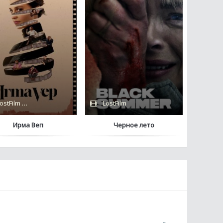
ostFilm / Сериалы 2022 / HBO
LostFilm
Ирма Веп
Черное лето