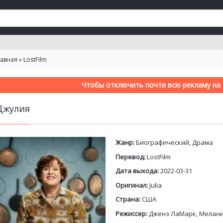
лавная
»
LostFilm
Чтобы отключить почти всю рекламу на с
Джулия
Жанр:
Биографический, Драма
Перевод:
LostFilm
Дата выхода:
2022-03-31
Оригинал:
Julia
Страна:
США
Режиссер:
Дженэ ЛаМарк, Мелани