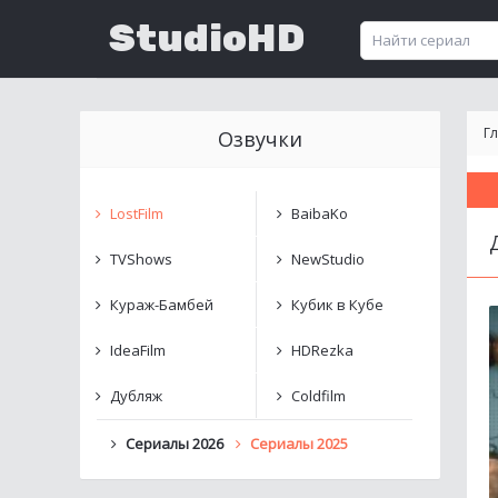
StudioHD
Г
Озвучки
LostFilm
BaibaKo
TVShows
NewStudio
Кураж-Бамбей
Кубик в Кубе
IdeaFilm
HDRezka
Дубляж
Coldfilm
Сериалы 2026
Сериалы 2025