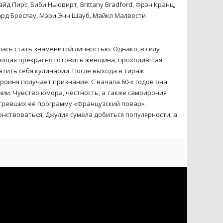
йд Пирс, Биби Ньювирт, Brittany Bradford, Фрэн Кранц,
вард Бреслау, Мэри Энн Шауб, Майкл Малвести
лась стать знаменитой личностью. Однако, в силу
еющая прекрасно готовить женщина, проходившая
ятить себя кулинарии. После выхода в тираж
ероиня получает признание. С начала 60-х годов она
ии. Чувство юмора, честность, а также самоирония
тревших её программу «Французский повар».
ствоваться, Джулия сумела добиться популярности, а