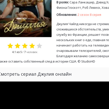
В ролях:
Сара Ланкашир, Дэвид Ха
Фиона Глэскотт, Роб Левеск, Хо
Обновление:
2 сезон 8 серия
Джулия Чайлд никогда не стреми
сложившихся обстоятельств, ум
службу во Франции, решает посв
нескольких книг о еде, главная г
начинает работать на телевиден
очаровывали телезрителей, смо
4.1
из 5
/
7
человек
Благодаря желанию самосовершен
акже оставить собственный след в истории США. ©
StudioHD
Смотреть сериал Джулия онлайн