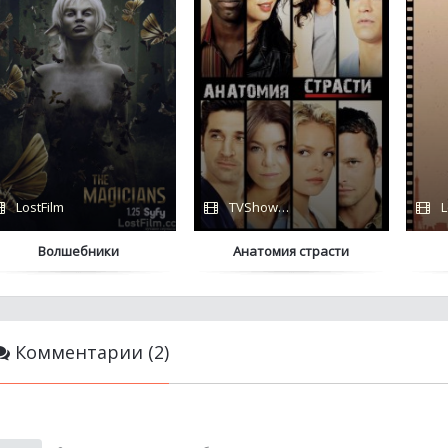
LostFilm
TVShows / HDRezka
L
Волшебники
Анатомия страсти
Комментарии (2)