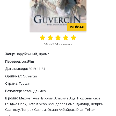
4.6
5.0
из 5
/
4
человека
Жанр:
Зарубежный, Драма
Перевод:
LostFilm
Дата выхода:
2019-11-24
Оригинал:
Guvercin
Страна:
Турция
Режиссер:
Алтан Дёнмез
В ролях:
Мехмет Али Нуроглу, Альмила Ада, Нюрсель Кёсе,
Генджо Озак, Эслем Акар, Мендерес Саманджилар, Деврим
Салтоглу, Топрак Саглам, Осман Албайрак, Dilan Telkok