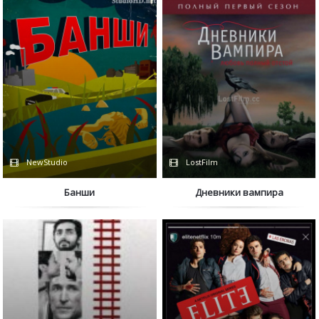
NewStudio
LostFilm
Банши
Дневники вампира