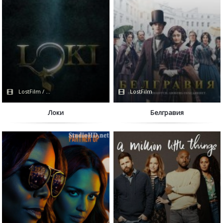
LostFilm / Сериалы 2021 / Disney+
LostFilm
Локи
Белгравия