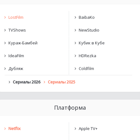
LostFilm
BaibaKo
TVShows
NewStudio
Кураж-Бамбей
Кубик в Кубе
IdeaFilm
HDRezka
Дубляж
Coldfilm
Сериалы 2026
Сериалы 2025
Платформа
Netflix
Apple TV+