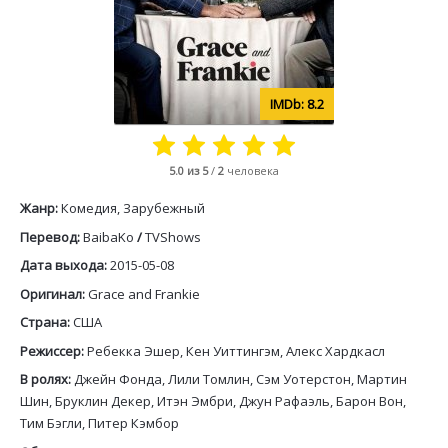
8.2
5.0
из 5
/
2
человека
Жанр:
Комедия, Зарубежный
Перевод:
BaibaKo
/
TVShows
Дата выхода:
2015-05-08
Оригинал:
Grace and Frankie
Страна:
США
Режиссер:
Ребекка Эшер, Кен Уиттингэм, Алекс Хардкасл
В ролях:
Джейн Фонда, Лили Томлин, Сэм Уотерстон, Мартин
Шин, Бруклин Декер, Итэн Эмбри, Джун Рафаэль, Барон Вон,
Тим Бэгли, Питер Кэмбор