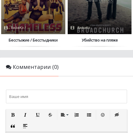
BaibaKo / TVShows
BaibaKo
Бесстыжие / Бесстыдники
Убийство на пляже
Комментарии (0)
ПОЛУЖИРНЫЙ
КУРСИВ
ПОДЧЕРКНУТЫЙ
ЗАЧЕРКНУТЫЙ
ВЫРАВНИВАНИЕ
НУМЕРОВАННЫЙ СПИСОК
МАРКИРОВАННЫЙ СП
ВСТАВИТЬ СМА
ВСТАВКА 