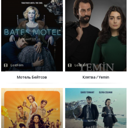
LostFilm
LostFilm
Мотель Бейтсов
Клятва / Yemin