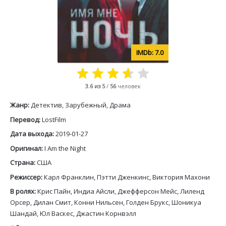
7.0
3.6
из 5
/
56
человек
Жанр:
Детектив, Зарубежный, Драма
Перевод:
LostFilm
Дата выхода:
2019-01-27
Оригинал:
I Am the Night
Страна:
США
Режиссер:
Карл Франклин, Пэтти Дженкинс, Виктория Махони
В ролях:
Крис Пайн, Индиа Айсли, Джефферсон Мейс, Лиленд
Орсер, Дилан Смит, Конни Нильсен, Голден Брукс, Шоникуа
Шандай, Юл Васкес, Джастин Корнвэлл