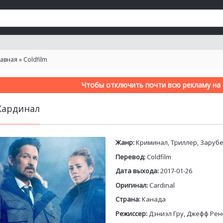
лавная
»
Coldfilm
Чтобы отключить почти всю рекламу на с
Кардинал
Жанр:
Криминал, Триллер, Заруб
Перевод:
Coldfilm
Дата выхода:
2017-01-26
Оригинал:
Cardinal
Страна:
Канада
Режиссер:
Дэниэл Гру, Джефф Ре