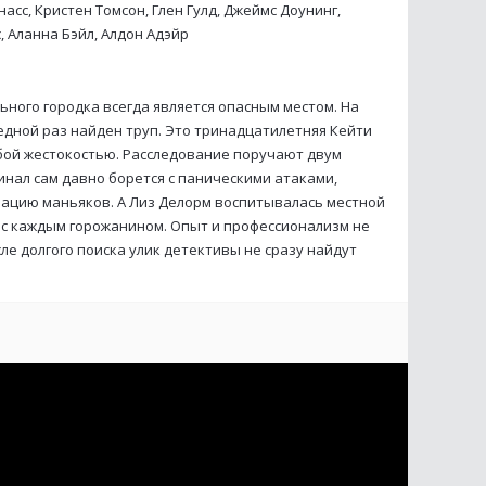
асс, Кристен Томсон, Глен Гулд, Джеймс Доунинг,
, Аланна Бэйл, Алдон Адэйр
ого городка всегда является опасным местом. На
дной раз найден труп. Это тринадцатилетняя Кейти
обой жестокостью. Расследование поручают двум
нал сам давно борется с паническими атаками,
ацию маньяков. А Лиз Делорм воспитывалась местной
 с каждым горожанином. Опыт и профессионализм не
сле долгого поиска улик детективы не сразу найдут