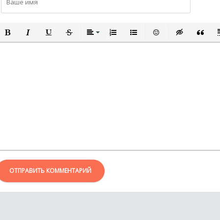
ПОЛУЖИРНЫЙ
КУРСИВ
ПОДЧЕРКНУТЫЙ
ЗАЧЕРКНУТЫЙ
ВЫРАВНИВАНИЕ
НУМЕРОВАННЫЙ СПИСОК
МАРКИРОВАННЫЙ СПИСО
ВСТАВИТЬ СМАЙЛИ
ВСТАВКА СКР
ВСТАВК
В
ОТПРАВИТЬ КОММЕНТАРИЙ