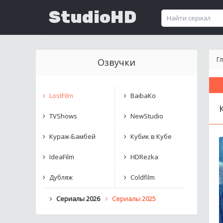
StudioHD
Г
Озвучки
LostFilm
BaibaKo
TVShows
NewStudio
Кураж-Бамбей
Кубик в Кубе
IdeaFilm
HDRezka
Дубляж
Coldfilm
Сериалы 2026
Сериалы 2025