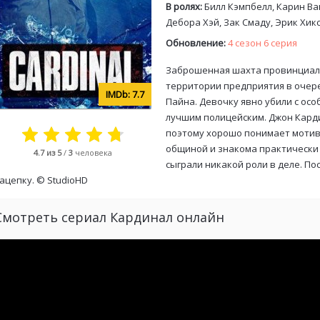
В ролях:
Билл Кэмпбелл, Карин Ван
Дебора Хэй, Зак Смаду, Эрик Хикс
Обновление:
4 сезон 6 серия
Заброшенная шахта провинциальн
территории предприятия в очере
7.7
Пайна. Девочку явно убили с ос
лучшим полицейским. Джон Карди
поэтому хорошо понимает мотив
общиной и знакома практически
4.7
из 5
/
3
человека
сыграли никакой роли в деле. По
ацепку. ©
StudioHD
Смотреть сериал Кардинал онлайн