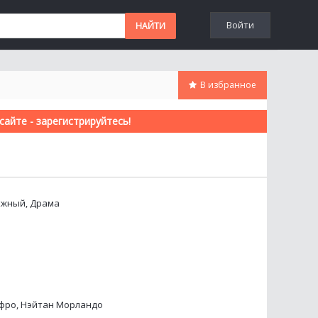
Войти
В избранное
айте - зарегистрируйтесь!
ежный, Драма
нфро, Нэйтан Морландо