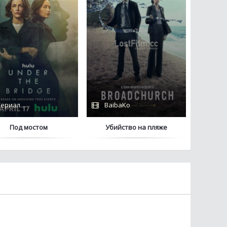
ериалы 2024 / Дубляж / Coldfilm / Hulu
BaibaKo
Под мостом
Убийство на пляже