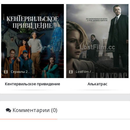
Сериалы 2021 / NewStudio
LostFilm / FOX
Кентервильское привидение
Алькатрас
Комментарии (0)