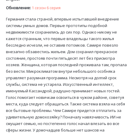
Обновление:
1 сезон 6 серия
Германия стала страной, впервые испытавшей внедрение
системы умных домов. Первые прототипы подобной
недвижимости сохранились до сих пор. Однако никому не
кажется странным, что первые владельцы такого жилья
бесследно исчезли, не оставив потомков. Самире повезло
внезапно обзавестись жильем. Дом сохранил прекрасное
состояние, простояв почти пятьдесят лет без присмотра
хозяев. Женщина, которая последней проживала там, пропала
без вести. Микроклиматом внутри небольшого особняка
управляет разумная программа. Несмотря на долгий срок
службы, система не устарела. Искусственный интеллект,
именуемый Кассандрой, радушно принимает новых гостей.
Голос помогает новичкам освоиться в чужом районе, советуя
места, куда следует обращаться. Также система взяла на себя
все бытовые проблемы. Чем Самире придется отплатить за
удивительную домохозяйку? Поначалу навязчивость ИИ не
смущает семью, но постепенно голос начал влезать во все
сферы жизни. У домочадцев больше нет шансов на