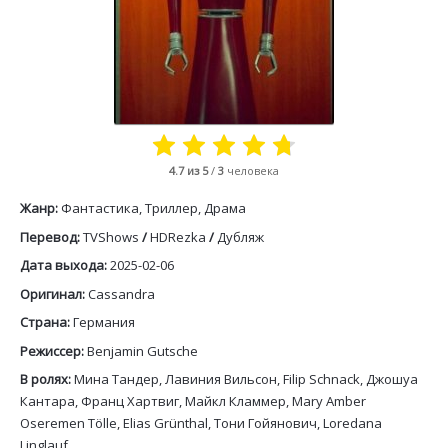
4.7
из 5
/
3
человека
Жанр:
Фантастика, Триллер, Драма
Перевод:
TVShows
/
HDRezka
/
Дубляж
Дата выхода:
2025-02-06
Оригинал:
Cassandra
Страна:
Германия
Режиссер:
Benjamin Gutsche
В ролях:
Мина Тандер, Лавиния Вильсон, Filip Schnack, Джошуа
Кантара, Франц Хартвиг, Майкл Кламмер, Mary Amber
Oseremen Tölle, Elias Grünthal, Тони Гойянович, Loredana
Linglauf