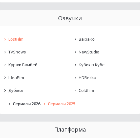
Озвучки
LostFilm
BaibaKo
TVShows
NewStudio
Кураж-Бамбей
Кубик в Кубе
IdeaFilm
HDRezka
Дубляж
Coldfilm
Сериалы 2026
Сериалы 2025
Платформа