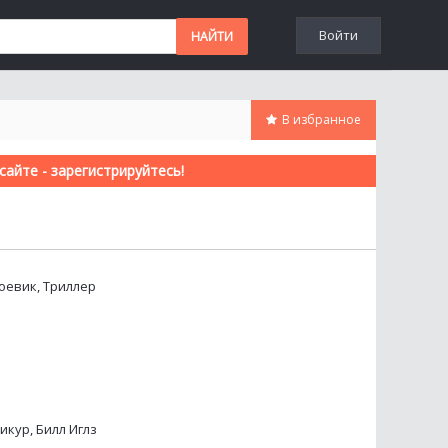
Войти
В избранное
айте - зарегистрируйтесь!
оевик, Триллер
икур, Билл Иглз