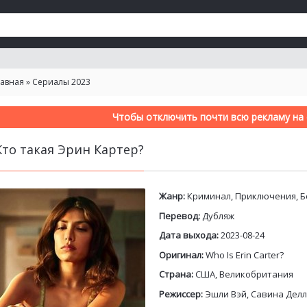
лавная
»
Сериалы 2023
Чтобы отключить почти всю рекламу на с
Кто такая Эрин Картер?
Жанр:
Криминал, Приключения, Б
Перевод:
Дубляж
Дата выхода:
2023-08-24
Оригинал:
Who Is Erin Carter?
Страна:
США, Великобритания
Режиссер:
Эшли Вэй, Савина Делл