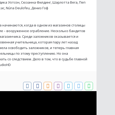
дика Уотсон, Сюзанна Филдинг, Шарлотта Вега, Пеп
ас, Núria Deulofeu, Дениз Гоф
 начинаются, когда в одном из магазинов столицы
ие – вооруженное ограбление. Несколько бандитов
магазинчика. Среди заложников оказывается и
новенная учительница, которая пару лет назад
умела освободить заложников, и теперь главная
тельницы по этому преступлению. Но она
ть со следствием. Дело в том, что в судьбе главной
udioHD