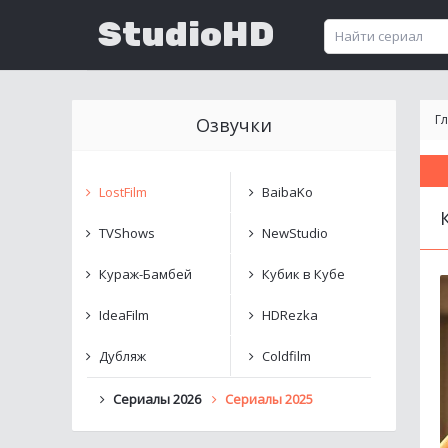
StudioHD
Г
Озвучки
LostFilm
BaibaKo
TVShows
NewStudio
Кураж-Бамбей
Кубик в Кубе
IdeaFilm
HDRezka
Дубляж
Coldfilm
Сериалы 2026
Сериалы 2025