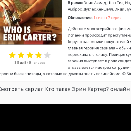
В ролях:
Эвин Ахмад, Шон Тил, Ин
Амброс, Дуглас Хеншэлл, Энди Лук
Обновление:
1 сезон 7 серия
Действие многосерийного фильма
Испании происходит преступлен
берут в заложники покупателей 
главная героиня сериала – обык
переехала в столицу. Полиция с
героиня выступает в роли свиде
3.8
из 5
/
5
человек
отказывается наотрез сотруднича
ероини были эпизоды, о которых не должны знать полицейские. ©
St
Смотреть сериал Кто такая Эрин Картер? онлайн