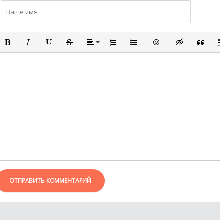
ПОЛУЖИРНЫЙ
КУРСИВ
ПОДЧЕРКНУТЫЙ
ЗАЧЕРКНУТЫЙ
ВЫРАВНИВАНИЕ
НУМЕРОВАННЫЙ СПИСОК
МАРКИРОВАННЫЙ СПИСО
ВСТАВИТЬ СМАЙЛИ
ВСТАВКА СКР
ВСТАВК
В
ОТПРАВИТЬ КОММЕНТАРИЙ