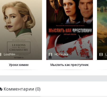
LostFilm / Сериалы 2023 / Дубляж / Apple TV+
HDRezka
L
Уроки химии
Мыслить как преступник
Комментарии (0)