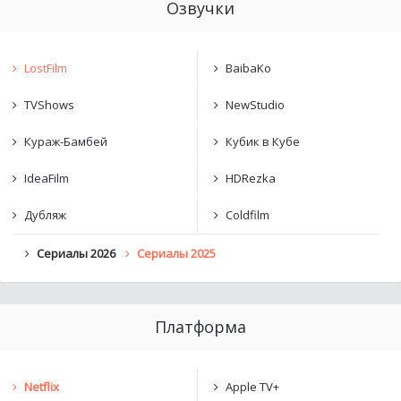
Озвучки
LostFilm
BaibaKo
TVShows
NewStudio
Кураж-Бамбей
Кубик в Кубе
IdeaFilm
HDRezka
Дубляж
Coldfilm
Сериалы 2026
Сериалы 2025
Платформа
Netflix
Apple TV+