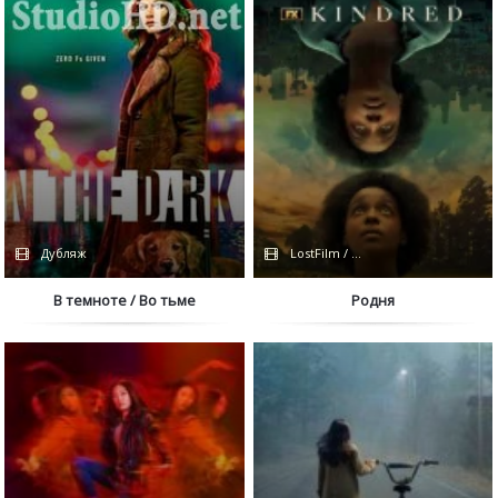
Дубляж
LostFilm / Сериалы 2022 / Сериалы
В темноте / Во тьме
Родня