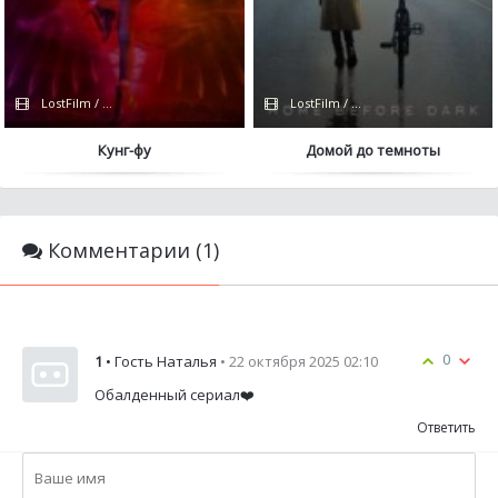
LostFilm / Сериалы 2021
LostFilm / Apple TV+
Кунг-фу
Домой до темноты
Комментарии (1)
0
1
• Гость Наталья
• 22 октября 2025 02:10
Обалденный сериал❤️
Ответить