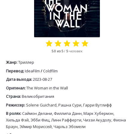
5.0
из 5
/
5
человек
Жанр:
Триллер
Перевод:
IdeaFilm
/
Coldfilm
Дата выхода:
2023-08-27
Оригинал:
The Woman in the Wall
Страна:
Великобритания
Режиссер:
Solene Guichard, Рашна Сури, Гарри Вутлифф
В ролях:
Саймон Делани, Филлипа Данн, Марк Хубермэн,
Хильда Фэй, Эбби Фиц, Линн Рафферти, Чиззи Акудолу, Фиона
Браун, Эймир Мориссей, Чарльз Эбомели