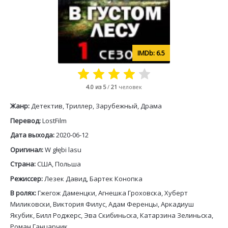
6.5
4.0
из 5
/
21
человек
Жанр:
Детектив, Триллер, Зарубежный, Драма
Перевод:
LostFilm
Дата выхода:
2020-06-12
Оригинал:
W głębi lasu
Страна:
США, Польша
Режиссер:
Лезек Давид, Бартек Конопка
В ролях:
Гжегож Даменцки, Агнешка Гроховска, Хуберт
Миликовски, Виктория Филус, Адам Ференцы, Аркадиуш
Якубик, Билл Роджерс, Эва Скибиньска, Катарзина Зелиньска,
Роман Ганцарчик