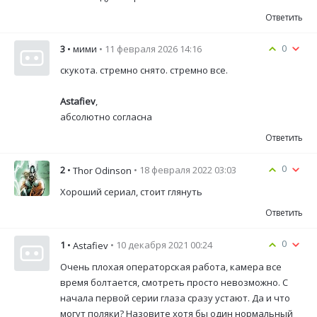
Ответить
0
3
• мими
• 11 февраля 2026 14:16
скукота. стремно снято. стремно все.
Astafiev
,
абсолютно согласна
Ответить
0
2
•
• 18 февраля 2022 03:03
Thor Odinson
Хороший сериал, стоит глянуть
Ответить
0
1
•
• 10 декабря 2021 00:24
Astafiev
Очень плохая операторская работа, камера все
время болтается, смотреть просто невозможно. С
начала первой серии глаза сразу устают. Да и что
могут поляки? Назовите хотя бы один нормальный