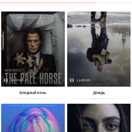
LostFilm / Amazon / BBC
LostFilm
Бледный конь
Дождь