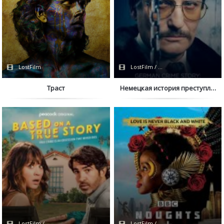
LostFilm
LostFilm / Сериалы 2023
Траст
Немецкая история преступлений
LostFilm / Сериалы 2023 / Дубляж
LostFilm / BBC