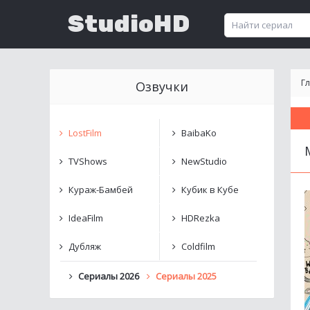
StudioHD
Г
Озвучки
LostFilm
BaibaKo
TVShows
NewStudio
Кураж-Бамбей
Кубик в Кубе
IdeaFilm
HDRezka
Дубляж
Coldfilm
Сериалы 2026
Сериалы 2025