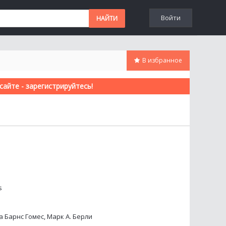
Войти
В избранное
айте - зарегистрируйтесь!
s
 Барнс Гомес, Марк А. Берли