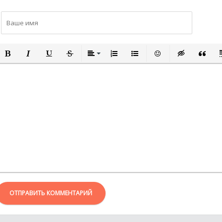
ПОЛУЖИРНЫЙ
КУРСИВ
ПОДЧЕРКНУТЫЙ
ЗАЧЕРКНУТЫЙ
ВЫРАВНИВАНИЕ
НУМЕРОВАННЫЙ СПИСОК
МАРКИРОВАННЫЙ СПИСО
ВСТАВИТЬ СМАЙЛИ
ВСТАВКА СКР
ВСТАВК
В
ОТПРАВИТЬ КОММЕНТАРИЙ