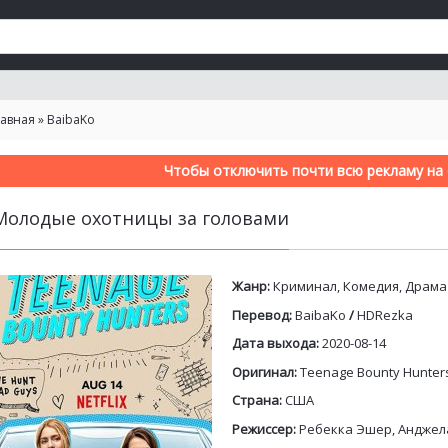
лавная
»
BaibaKo
Чтобы отключить почти всю рекламу на с
Молодые охотницы за головами
Жанр:
Криминал, Комедия, Драма
Перевод:
BaibaKo
/
HDRezka
Дата выхода:
2020-08-14
Оригинал:
Teenage Bounty Hunter
Страна:
США
Режиссер:
Ребекка Эшер, Анджела