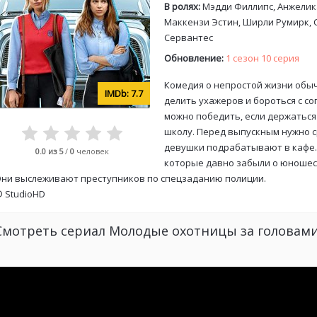
В ролях:
Мэдди Филлипс, Анжелик
Маккензи Эстин, Ширли Румирк, С
Сервантес
Обновление:
1 сезон 10 серия
Комедия о непростой жизни обы
7.7
делить ухажеров и бороться с с
можно победить, если держаться
школу. Перед выпускным нужно с
девушки подрабатывают в кафе. 
0.0
из 5
/
0
человек
которые давно забыли о юношеск
ни выслеживают преступников по спецзаданию полиции.
©
StudioHD
Смотреть сериал Молодые охотницы за головам