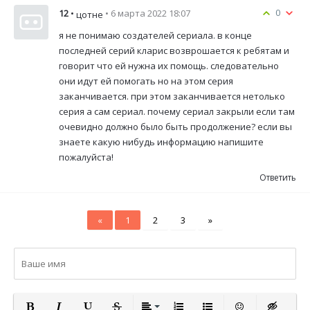
0
12
•
• 6 марта 2022 18:07
цотне
я не понимаю создателей сериала. в конце
последней серий кларис возврошается к ребятам и
говорит что ей нужна их помощь. следовательно
они идут ей помогать но на этом серия
заканчивается. при этом заканчивается нетолько
серия а сам сериал. почему сериал закрыли если там
очевидно должно было быть продолжение? если вы
знаете какую нибудь информацию напишите
пожалуйста!
Ответить
«
1
2
3
»