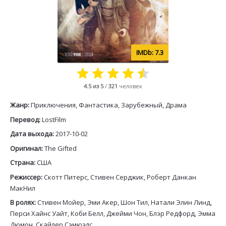
7.3
4.5
из 5
/
321
человек
Жанр:
Приключения, Фантастика, Зарубежный, Драма
Перевод:
LostFilm
Дата выхода:
2017-10-02
Оригинал:
The Gifted
Страна:
США
Режиссер:
Скотт Питерс, Стивен Серджик, Роберт Данкан
МакНил
В ролях:
Стивен Мойер, Эми Акер, Шон Тил, Натали Элин Линд,
Перси Хайнс Уайт, Коби Белл, Джейми Чон, Блэр Редфорд, Эмма
Дюмон, Скайлер Сэмюэлс