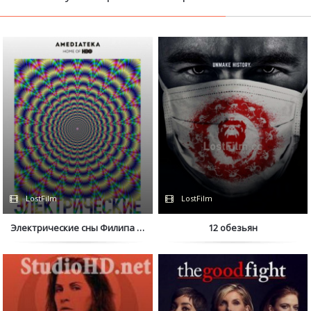
LostFilm
LostFilm
Электрические сны Филипа К. Дика
12 обезьян