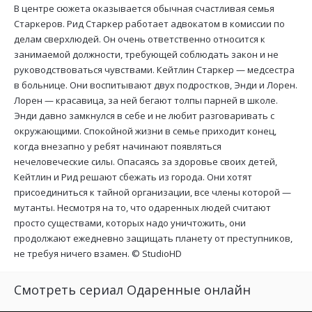
В центре сюжета оказывается обычная счастливая семья
Старкеров. Рид Старкер работает адвокатом в комиссии по
делам сверхлюдей. Он очень ответственно относится к
занимаемой должности, требующей соблюдать закон и не
руководствоваться чувствами. Кейтлин Старкер — медсестра
в больнице. Они воспитывают двух подростков, Энди и Лорен.
Лорен — красавица, за ней бегают толпы парней в школе.
Энди давно замкнулся в себе и не любит разговаривать с
окружающими. Спокойной жизни в семье приходит конец,
когда внезапно у ребят начинают появляться
нечеловеческие силы. Опасаясь за здоровье своих детей,
Кейтлин и Рид решают сбежать из города. Они хотят
присоединиться к тайной организации, все члены которой —
мутанты. Несмотря на то, что одаренных людей считают
просто существами, которых надо уничтожить, они
продолжают ежедневно защищать планету от преступников,
не требуя ничего взамен. ©
StudioHD
Смотреть сериал Одаренные онлайн