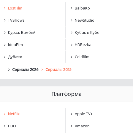
LostFilm
BaibaKo
TVShows
NewStudio
Кураж-Бамбей
Кубик в Кубе
IdeaFilm
HDRezka
Дубляж
Coldfilm
Сериалы 2026
Сериалы 2025
Платформа
Netflix
Apple TV+
HBO
Amazon