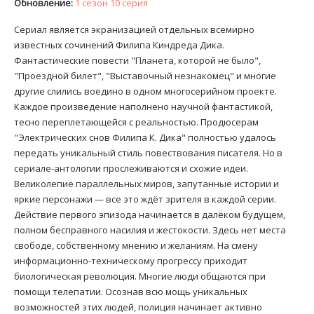
Обновление:
1 сезон 10 серия
Сериал является экранизацией отдельных всемирно
известных сочинений Филипа Киндреда Дика.
Фантастические повести "Планета, которой не было",
"Проездной билет", "Выставочный незнакомец" и многие
другие слились воедино в одном многосерийном проекте.
Каждое произведение наполнено научной фантастикой,
тесно переплетающейся с реальностью. Продюсерам
"Электрических снов Филипа К. Дика" полностью удалось
передать уникальный стиль повествования писателя. Но в
сериале-антологии прослеживаются и схожие идеи.
Великолепие параллельных миров, запутанные истории и
яркие персонажи — все это ждёт зрителя в каждой серии.
Действие первого эпизода начинается в далёком будущем,
полном бесправного насилия и жестокости. Здесь нет места
свободе, собственному мнению и желаниям. На смену
информационно-техническому прогрессу приходит
биологическая революция. Многие люди общаются при
помощи телепатии. Осознав всю мощь уникальных
возможностей этих людей, полиция начинает активно