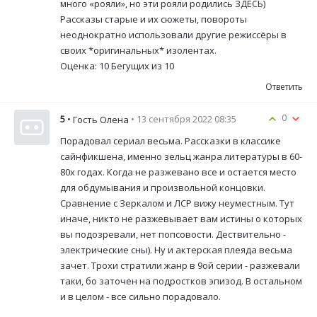
много «рояли», но эти рояли родились ЗДЕСЬ)
Рассказы старые и их сюжеты, повороты
неоднократно использовали другие режиссёры в
своих *оригинальных* изолентах.
Оценка: 10 Бегущих из 10
Ответить
0
5
•
• 13 сентября 2022 08:35
Гость Олена
Порадовал сериал весьма. Рассказки в классике
сайнфикшена, именно зельц жанра литературы в 60-
80х годах. Когда не разжевано все и остается место
для обдумывания и произвольной концовки.
Сравнение с Зеркалом и ЛСР вижу неуместным. Тут
иначе, никто не разжевывает вам истины о которых
вы подозревали, нет попсовости. Дествительно -
электрические сны). Ну и актерская плеяда весьма
зачет. Трохи стратили жанр в 9ой серии - разжевали
таки, бо заточен на подростков эпизод. В остальном
и в целом - все сильно порадовало.