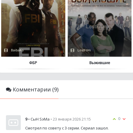
BaibaKo
LostFilm
ФБР
Выжившие
Комментарии (9)
0
9
• СыН SэМа
• 23 января 2026 21:15
Смотрел по совету с 3 серии. Сериал зашол.