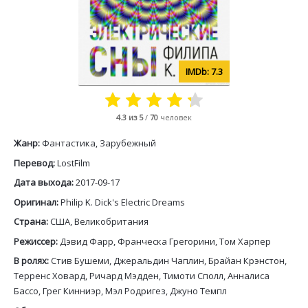
7.3
4.3
из 5
/
70
человек
Жанр:
Фантастика, Зарубежный
Перевод:
LostFilm
Дата выхода:
2017-09-17
Оригинал:
Philip K. Dick's Electric Dreams
Страна:
США, Великобритания
Режиссер:
Дэвид Фарр, Франческа Грегорини, Том Харпер
В ролях:
Стив Бушеми, Джеральдин Чаплин, Брайан Крэнстон,
Терренс Ховард, Ричард Мэдден, Тимоти Сполл, Анналиса
Бассо, Грег Кинниэр, Мэл Родригез, Джуно Темпл