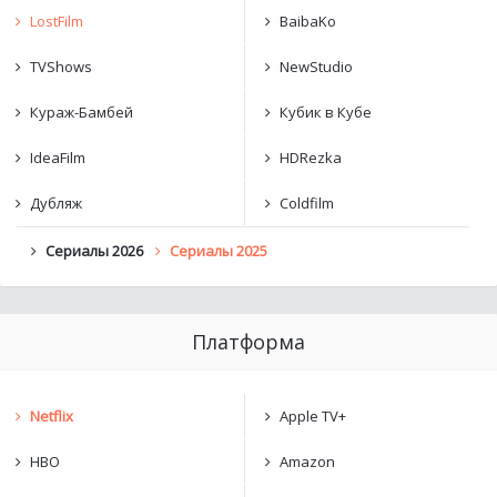
LostFilm
BaibaKo
TVShows
NewStudio
Кураж-Бамбей
Кубик в Кубе
IdeaFilm
HDRezka
Дубляж
Coldfilm
Сериалы 2026
Сериалы 2025
Платформа
Netflix
Apple TV+
HBO
Amazon