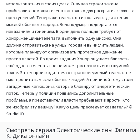
использовать их в своих целях. Сначала стражи закона
прибегали к помощи телепатов только для раскрытия сложных
преступлений. Теперь же телепатов используют для чтения
мыслей обычного народа. Вольнодумцы подвергаются
наказаниям и гонениям. В один день полиция требует от
Хонор, женщины-телепата, выполнить одну миссию. Она
должна отправиться на улицы города и вычислить людей,
которые планируют организовать протестное движение
против властей. Во время задания Хонор ощущает близость
ещё одного телепата, но не может распознать его в шумной
толпе. Затем происходит нечто странное: умелый телепат не
смог прочитать мысли обычных людей. А причиной тому стали
загадочные капюшоны, которые блокируют энергетический
поток. Теперь у полиции появились дополнительные
проблемы, а представители власти пребывают в ярости. Кто
же изобрел эту вещицу? Какую цель преследует создатель? ©
StudioHD
Смотреть сериал Электрические сны Филипа
К. Дика онлайн