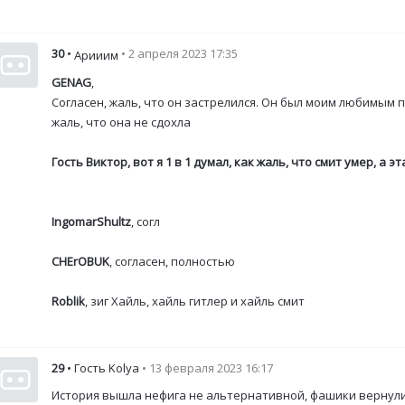
30
•
• 2 апреля 2023 17:35
Арииим
GENAG
,
Согласен, жаль, что он застрелился. Он был моим любимым 
жаль, что она не сдохла
Гость Виктор
, вот я 1 в 1 думал, как жаль, что смит умер, а
IngomarShultz
, согл
CHErOBUK
, согласен, полностью
Roblik
, зиг Хайль, хайль гитлер и хайль смит
29
• Гость Kolya
• 13 февраля 2023 16:17
История вышла нефига не альтернативной, фашики вернули