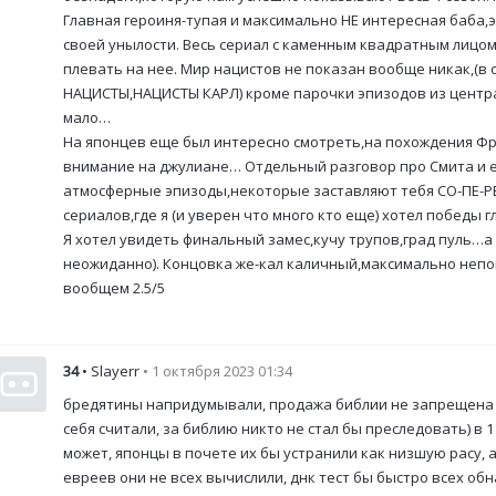
Главная героиня-тупая и максимально НЕ интересная баба,э
своей унылости. Весь сериал с каменным квадратным лицом
плевать на нее. Мир нацистов не показан вообще никак,(в
НАЦИСТЫ,НАЦИСТЫ КАРЛ) кроме парочки эпизодов из центра
мало…
На японцев еще был интересно смотреть,на похождения Фрэ
внимание на джулиане… Отдельный разговор про Смита и е
атмосферные эпизоды,некоторые заставляют тебя СО-ПЕ-РЕ-
сериалов,где я (и уверен что много кто еще) хотел победы 
Я хотел увидеть финальный замес,кучу трупов,град пуль…а 
неожиданно). Концовка же-кал каличный,максимально непо
вообщем 2.5/5
34
• Slayerr
• 1 октября 2023 01:34
бредятины напридумывали, продажа библии не запрещена
себя считали, за библию никто не стал бы преследовать) в 
может, японцы в почете их бы устранили как низшую расу, 
евреев они не всех вычислили, днк тест бы быстро всех обн