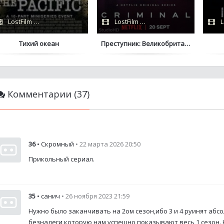
LostFilm / HBO
LostFilm / Netflix
L
Тихий океан
Преступник: Великобритания
Комментарии (37)
36
• Скромный
• 22 марта 2026 20:50
Прикольный сериал.
35
• санич
• 26 ноября 2023 21:59
Нужно было заканчивать на 2ом сезон,ибо 3 и 4 руинят аб
безнадеги,которую нам успешно показывают весь 1 сезон. 