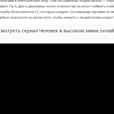
лёнками в нейтральную зону. Они объединены общей целью — пере
амке. Путь Джо и Джулианы полон опасностей, их могут поймать и у
лужбы безопасности СС, которые следуют за главными героями по п
юбые опасности на своем пути, чтобы скинуть с людей оковы нацис
Смотреть сериал Человек в высоком замке онла