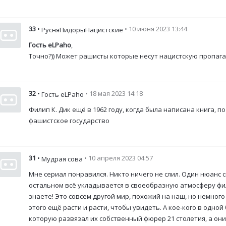
33
•
• 10 июня 2023 13:44
РусняПидорыНацистские
Гость eLPaho
,
Точно?)) Может рашисты которые несут нацистскую пропага
32
•
• 18 мая 2023 14:18
Гость eLPaho
Филип К. Дик ещё в 1962 году, когда была написана книга, п
фашистское государство
31
•
• 10 апреля 2023 04:57
Мудрая сова
Мне сериал понравился. Никто ничего не слил. Один нюанс с
остальном всё укладывается в своеобразную атмосферу филь
знаете! Это совсем другой мир, похожий на наш, но немного другой. Смысл есть во всём, просто некоторым до
этого ещё расти и расти, чтобы увидеть. А кое-кого в одно
которую развязал их собственный фюрер 21 столетия, а они 