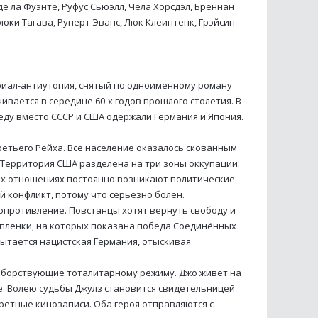
де ла Фуэнте, Руфус Сьюэлл, Чела Хорсдэл, Бреннан
оюки Тагава, Руперт Эванс, Люк Клеинтенк, Грэйсин
иал-антиутопия, снятый по одноименному роману
вается в середине 60-х годов прошлого столетия. В
еду вместо СССР и США одержали Германия и Япония.
ретьего Рейха. Все население оказалось скованным
 Территория США разделена на три зоны оккупации:
ких отношениях постоянно возникают политические
 конфликт, потому что серьезно болен.
опротивление. Повстанцы хотят вернуть свободу и
опленки, на которых показана победа Соединённых
ытается нацистская Германия, отыскивая
оборствующие тоталитарному режиму. Джо живет на
е. Волею судьбы Джулз становится свидетельницей
ретные кинозаписи. Оба героя отправляются с