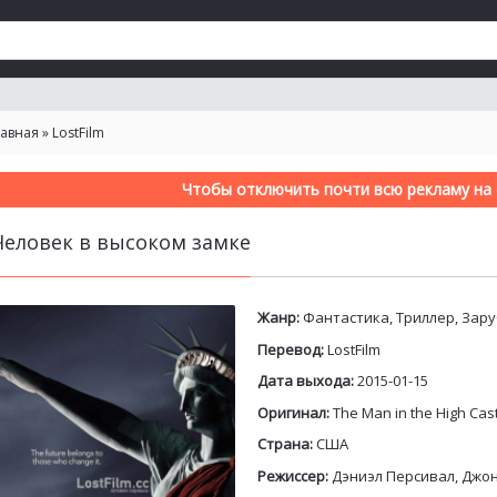
лавная
»
LostFilm
Чтобы отключить почти всю рекламу на с
Человек в высоком замке
Жанр:
Фантастика, Триллер, Зар
Перевод:
LostFilm
Дата выхода:
2015-01-15
Оригинал:
The Man in the High Cas
Страна:
США
Режиссер:
Дэниэл Персивал, Джо