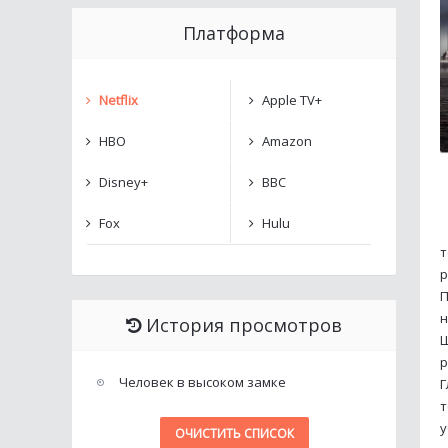
Платформа
Netflix
Apple TV+
HBO
Amazon
Disney+
BBC
Fox
Hulu
т
р
П
н
История просмотров
Ш
р
Человек в высоком замке
Г
т
у
ОЧИСТИТЬ СПИСОК