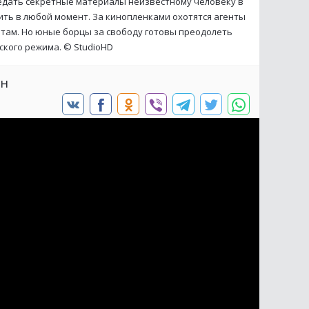
дать секретные материалы неизвестному человеку в
бить в любой момент. За кинопленками охотятся агенты
ятам. Но юные борцы за свободу готовы преодолеть
тского режима. ©
StudioHD
йн