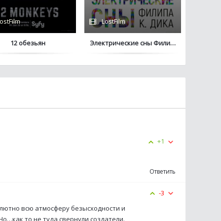
ostFilm
LostFilm
12 обезьян
Электрические сны Филипа К. Дика
+1
Ответить
-3
солютно всю атмосферу безысходности и
Но…как то не туда свернули создатели.