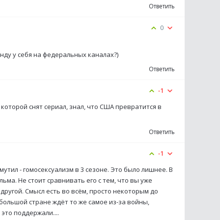
Ответить
0
нду у себя на федеральных каналах?)
Ответить
-1
о которой снят сериал, знал, что США превратится в
Ответить
-1
мутил - гомосексуализм в 3 сезоне. Это было лишнее. В
ма. Не стоит сравнивать его с тем, что вы уже
й большой стране ждёт то же самое из-за войны,
это поддержали....