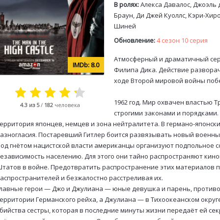
В ролях:
Алекса Давалос, Джоэль 
Браун, Ди Джей Куоллс, Кэри-Хир
Шиней
Обновление:
4 сезон 10 серия
Атмосферный и драматичный сер
8.0
Филипа Дика. Действие разворачи
ходе Второй мировой войны поб
1962 год. Мир охвачен властью Т
4.3
из 5
/
182
человека
строгими законами и порядками.
ерритория японцев, немцев и зона нейтралитета. В германо-японс
азногласия. Постаревший Гитлер боится развязывать новый военный
од гнётом нацистской власти американцы организуют подпольное с
езависимость населению. Для этого они тайно распространяют кин
татов в войне. Предотвратить распространение этих материалов п
аспространителей и безжалостно расстреливая их.
лавные герои — Джо и Джулиана — юные девушка и парень, против
ерритории Германского рейха, а Джулиана — в Тихоокеанском округ
бийства сестры, которая в последние минуты жизни передаёт ей сек