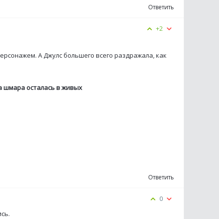
Ответить
+2
персонажем. А Джулс большего всего раздражала, как
 эта шмара осталась в живых
Ответить
0
сь.