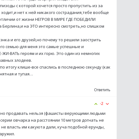
пизоды с которой хочется просто пропустить из за
 ходит,и нет к ней никакого сострадания,тебе вообще
 отличии от жизни НЕГРОВ В МИРЕ ГДЕ ПОБЕДИЛИ
 Берлина,и на ЭТО интересно смотреть,но слишком
нка и его друзей,но почему то решили заострить
го семью-для меня это самые успешные и
ЖИ-ВАТЬ героям и их горю. Это один из немногих
главных злодеев.
по итогу клише-все спаслись в последнюю секунду (как
нятная и тупая…
Ответить
-2
 но продавать нельзя (фашисты верующими людьми
1 серии овчарка на расстоянии 10 метров догнать не
а не власть им какуюта дали, куча подобной ерунды,
аружил.