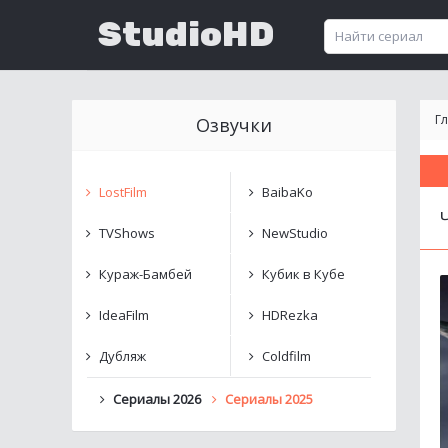
StudioHD
Г
Озвучки
LostFilm
BaibaKo
TVShows
NewStudio
Кураж-Бамбей
Кубик в Кубе
IdeaFilm
HDRezka
Дубляж
Coldfilm
Сериалы 2026
Сериалы 2025