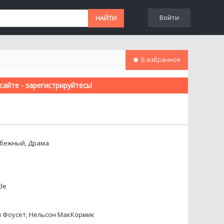
Войти
В избранное
айте - зарегистрируйтесь!
убежный, Драма
tle
н Фоусет, Нельсон МакКормик