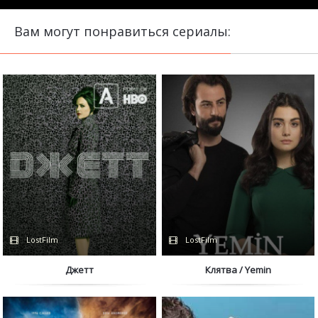
Вам могут понравиться сериалы:
LostFilm
LostFilm
Джетт
Клятва / Yemin