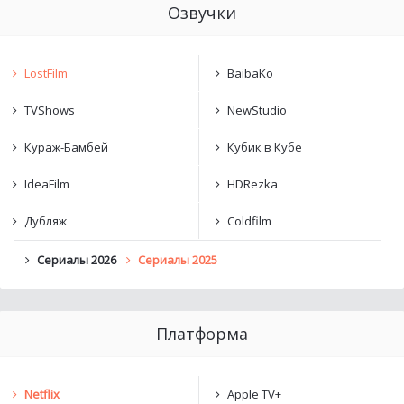
Озвучки
LostFilm
BaibaKo
TVShows
NewStudio
Кураж-Бамбей
Кубик в Кубе
IdeaFilm
HDRezka
Дубляж
Coldfilm
Сериалы 2026
Сериалы 2025
Платформа
Netflix
Apple TV+