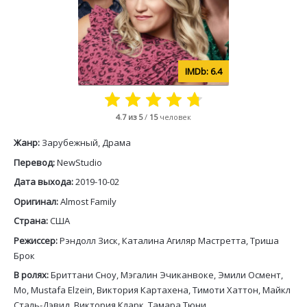
6.4
4.7
из 5
/
15
человек
Жанр:
Зарубежный, Драма
Перевод:
NewStudio
Дата выхода:
2019-10-02
Оригинал:
Almost Family
Страна:
США
Режиссер:
Рэндолл Зиск, Каталина Агиляр Мастретта, Триша
Брок
В ролях:
Бриттани Сноу, Мэгалин Эчиканвоке, Эмили Осмент,
Мо, Mustafa Elzein, Виктория Картахена, Тимоти Хаттон, Майкл
Сталь-Дэвид, Виктория Кларк, Тамара Тюни