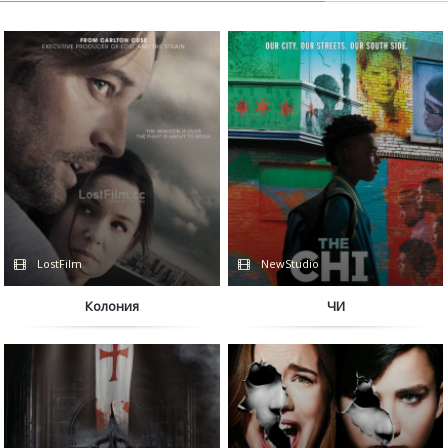
LostFilm
NewStudio
Колония
ЧИ