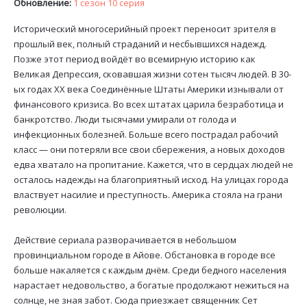
Обновление:
1 сезон 10 серия
Исторический многосерийный проект переносит зрителя в
прошлый век, полный страданий и несбывшихся надежд.
Позже этот период войдёт во всемирную историю как
Великая Депрессия, сковавшая жизни сотен тысяч людей. В 30-
ых годах XX века Соединённые Штаты Америки изнывали от
финансового кризиса. Во всех штатах царила безработица и
банкротство. Люди тысячами умирали от голода и
инфекционных болезней. Больше всего пострадал рабочий
класс — они потеряли все свои сбережения, а новых доходов
едва хватало на пропитание. Кажется, что в сердцах людей не
осталось надежды на благоприятный исход. На улицах города
властвует насилие и преступность. Америка стояла на грани
революции.
Действие сериала разворачивается в небольшом
провинциальном городе в Айове. Обстановка в городе все
больше накаляется с каждым днём. Среди бедного населения
нарастает недовольство, а богатые продолжают нежиться на
солнце, не зная забот. Сюда приезжает священник Сет