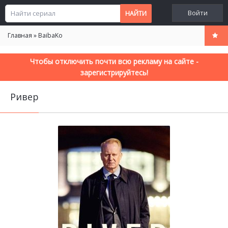
Войти
Главная
»
BaibaKo
Чтобы отключить почти всю рекламу на сайте -
зарегистрируйтесь!
Ривер