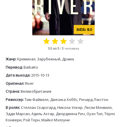
8.0
3.0
из 5
/
3
человека
Жанр:
Криминал, Зарубежный, Драма
Перевод:
BaibaKo
Дата выхода:
2015-10-13
Оригинал:
River
Страна:
Великобритания
Режиссер:
Тим Файвелл, Джесика Хоббс, Ричард Лэкстон
В ролях:
Стеллан Скарсгард, Никола Уокер, Лесли Мэнвилл,
Эдди Марсан, Адиль Ахтар, Джорджина Рич, Оуэн Тил, Тёрло
Конвери, Рой Торн, Майкл Мэлоуни