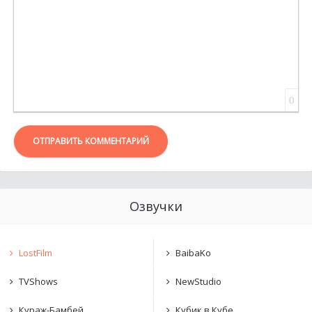
0
ОТПРАВИТЬ КОММЕНТАРИЙ
Озвучки
LostFilm
BaibaKo
TVShows
NewStudio
Кураж-Бамбей
Кубик в Кубе