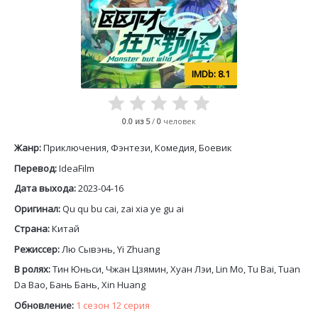
8.1
0.0
из 5
/
0
человек
Жанр:
Приключения, Фэнтези, Комедия, Боевик
Перевод:
IdeaFilm
Дата выхода:
2023-04-16
Оригинал:
Qu qu bu cai, zai xia ye gu ai
Страна:
Китай
Режиссер:
Лю Сывэнь, Yi Zhuang
В ролях:
Тин Юньси, Чжан Цзямин, Хуан Лэи, Lin Mo, Tu Bai, Tuan
Da Bao, Бань Бань, Xin Huang
Обновление:
1 сезон 12 серия