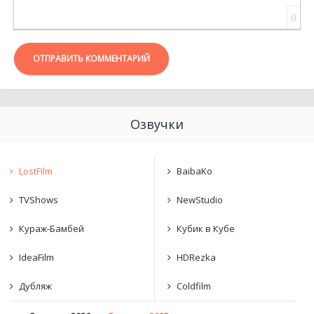
0
ОТПРАВИТЬ КОММЕНТАРИЙ
Озвучки
LostFilm
BaibaKo
TVShows
NewStudio
Кураж-Бамбей
Кубик в Кубе
IdeaFilm
HDRezka
Дубляж
Coldfilm