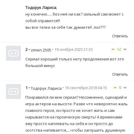
Тодорук Лариса
,
ну конечно..... без неё ни как? сильный сам может с
собой справится!!!
вы все телки за себя так думаете!!. лол???
Ответить
+2
2
•
• 19 ноября 2020 21:33
zimen 2505
Сериал хороший только нету продолжения вот это
большой минус
Ответить
0
1
•
• 16 сентября 2018 04:15
Тодорук Лариса
Понравился ли мне сериал? Несомненно, сценарий и
игра актеров на высоте. Разве что невероятно жаль
главного героя, он просто не хочет жить и сам
нарывается на героическую смерть! А временами
ему просто наплевать на себя и он просто до
скотства напивается,....чтобы заглушить душевную