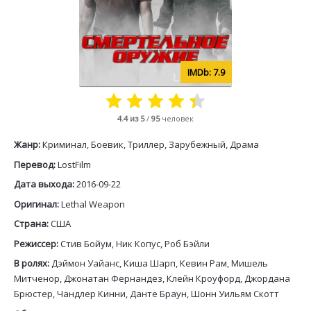
7.9
4.4
из 5
/
95
человек
Жанр:
Криминал, Боевик, Триллер, Зарубежный, Драма
Перевод:
LostFilm
Дата выхода:
2016-09-22
Оригинал:
Lethal Weapon
Страна:
США
Режиссер:
Стив Бойум, Ник Копус, Роб Бэйли
В ролях:
Дэймон Уайанс, Киша Шарп, Кевин Рам, Мишель
Митченор, Джонатан Фернандез, Клейн Кроуфорд, Джордана
Брюстер, Чандлер Кинни, Данте Браун, Шонн Уильям Скотт