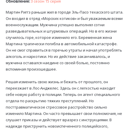
Обновление:
3 сезон 15 серия
Мартин Риггз раньше жил в городе Эль-Пасо техасского штата.
Он входил в отряд «Морских котиков» и был уважаемым всеми
военнослужащим. Мужчина успешно выполнял сотни
разведывательных и штурмовых операций. Но в его жизни
случилось горе, которое изменило его. Беременная жена
Мартина трагически погибла в автомобильной катастрофе.
Он не смог справиться в горечью утраты и начал употреблять
алкоголь и наркотики. Но их действие заканчивалось, и
мужчина оставался наедине со своей болью, постоянно
вспоминая произошедшее.
Решая изменить свою жизнь и бежать от прошлого, он
переезжает в Лос-Анджелес. Здесь он с легкостью находит
себе новую работу в полиции. Теперь он агент специального
отдела по раскрытию тяжких преступлений. Но
посттравматическое стрессовое расстройство сильно
изменило Мартина. Он часто превышает свои полномочия, не
слушает приказы и действует вразрез с инструкциями. В
надежде приструнить новоиспеченного полицейского,