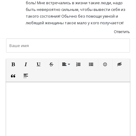
боль! Мне встречались в жизни такие люди, надо
быть невероятно сильным, чтобы вывести себя из
такого состояния! Обычно без помощи умной и
любящей женщины такое мало у кого получается!
Ответить
ПОЛУЖИРНЫЙ
КУРСИВ
ПОДЧЕРКНУТЫЙ
ЗАЧЕРКНУТЫЙ
ВЫРАВНИВАНИЕ
НУМЕРОВАННЫЙ СПИСОК
МАРКИРОВАННЫЙ СП
ВСТАВИТЬ СМА
ВСТАВКА 
ВСТАВКА ЦИТАТЫ
ВСТАВКА СПОЙЛЕРА