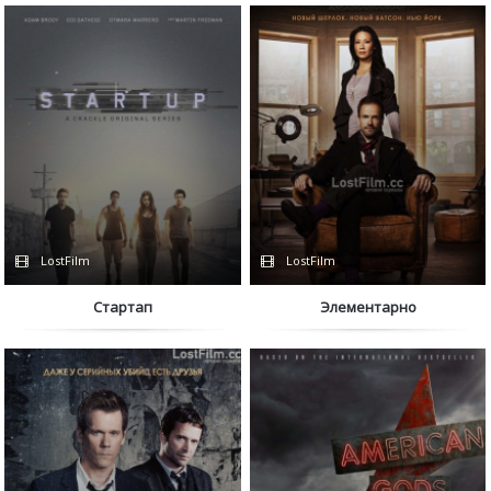
LostFilm
LostFilm
Стартап
Элементарно