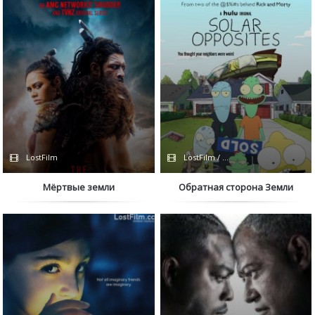
LostFilm
LostFilm / Hulu
Мёртвые земли
Обратная сторона Земли