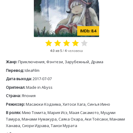
8.4
4.0
из 5
/
4
человека
Жанр:
Приключения, Фэнтези, Зарубежный, Драма
Перевод:
IdeaFilm
Дата выхода:
2017-07-07
Оригинал:
Made in Abyss
Страна:
Япония
Режиссер:
Масаюки Кодзима, Хитоси Хага, Синъя Иино
В ролях:
Мию Томита, Мария Исэ, Маая Сакамото, Муцуми
Тамура, Манами Нумакура, Саяка Охара, Аки Тоёсаки, Манами
Ханава, Сиори Идзава, Таиси Мурата