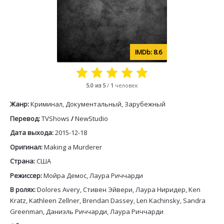
8.6
5.0
из 5
/
1
человек
Жанр:
Криминал, Документальный, Зарубежный
Перевод:
TVShows
/
NewStudio
Дата выхода:
2015-12-18
Оригинал:
Making a Murderer
Страна:
США
Режиссер:
Мойра Демос, Лаура Риччарди
В ролях:
Dolores Avery, Стивен Эйвери, Лаура Ниридер, Ken
Kratz, Kathleen Zellner, Brendan Dassey, Len Kachinsky, Sandra
Greenman, Даниэль Риччарди, Лаура Риччарди