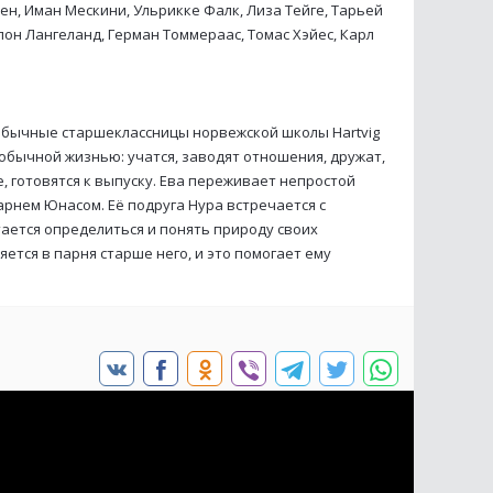
н, Иман Мескини, Ульрикке Фалк, Лиза Тейге, Тарьей
рлон Лангеланд, Герман Томмераас, Томас Хэйес, Карл
– обычные старшеклассницы норвежской школы Hartvig
 обычной жизнью: учатся, заводят отношения, дружат,
, готовятся к выпуску. Ева переживает непростой
арнем Юнасом. Её подруга Нура встречается с
ается определиться и понять природу своих
ется в парня старше него, и это помогает ему