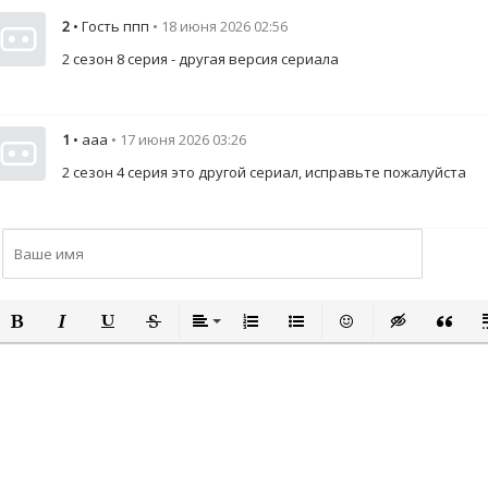
2
• Гость ппп
• 18 июня 2026 02:56
2 сезон 8 серия - другая версия сериала
1
• ааа
• 17 июня 2026 03:26
2 сезон 4 серия это другой сериал, исправьте пожалуйста
ПОЛУЖИРНЫЙ
КУРСИВ
ПОДЧЕРКНУТЫЙ
ЗАЧЕРКНУТЫЙ
ВЫРАВНИВАНИЕ
НУМЕРОВАННЫЙ СПИСОК
МАРКИРОВАННЫЙ СПИСО
ВСТАВИТЬ СМАЙЛИ
ВСТАВКА СКР
ВСТАВК
В