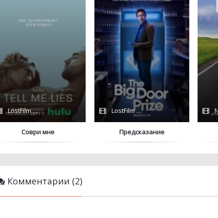
LostFilm / Сериалы 2022 / Hulu
LostFilm / Сериалы 2023 / Apple TV+
N
Соври мне
Предсказание
Комментарии (2)