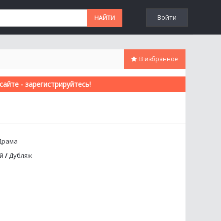
Войти
В избранное
айте - зарегистрируйтесь!
Драма
й
/
Дубляж