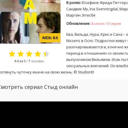
В ролях:
Юсефине Фрида Петтерсе
Сандвик Му, Ina Svenningdal, Ма
Мартин Эггесбё
Обновление:
4 сезон 10 серия
Ева, Вильда, Нура, Крис и Сана 
8.6
Nissens в Осло. Подростки живут
разочаровываются и, конечно же
период в отношениях со своим п
выпускником Вильямом. Исак пыт
4.4
из 5
/
7
человек
сексуальных влечений. Он влюбля
зглянуть чуточку иначе на свою жизнь. ©
StudioHD
Смотреть сериал Стыд онлайн