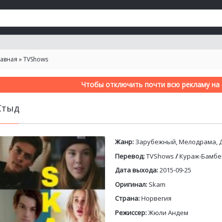
лавная
»
TVShows
Чтобы отключить почти всю рекламу на с
Стыд
Жанр:
Зарубежный, Мелодрама, 
Перевод:
TVShows
/
Кураж-Бамбе
Дата выхода:
2015-09-25
Оригинал:
Skam
Страна:
Норвегия
Режиссер:
Жюли Андем