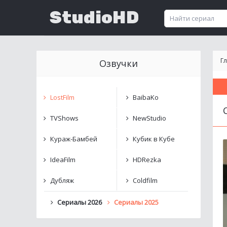
StudioHD
Г
Озвучки
LostFilm
BaibaKo
TVShows
NewStudio
Кураж-Бамбей
Кубик в Кубе
IdeaFilm
HDRezka
Дубляж
Coldfilm
Сериалы 2026
Сериалы 2025