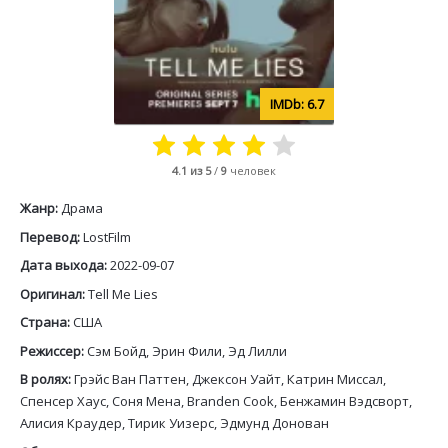
6.7
4.1
из 5
/
9
человек
Жанр:
Драма
Перевод:
LostFilm
Дата выхода:
2022-09-07
Оригинал:
Tell Me Lies
Страна:
США
Режиссер:
Сэм Бойд, Эрин Фили, Эд Лилли
В ролях:
Грэйс Ван Паттен, Джексон Уайт, Катрин Миссал,
Спенсер Хаус, Соня Мена, Branden Cook, Бенжамин Вэдсворт,
Алисия Краудер, Тирик Уизерс, Эдмунд Донован