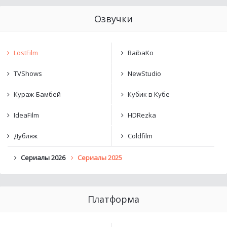
Озвучки
LostFilm
BaibaKo
TVShows
NewStudio
Кураж-Бамбей
Кубик в Кубе
IdeaFilm
HDRezka
Дубляж
Coldfilm
Сериалы 2026
Сериалы 2025
Платформа