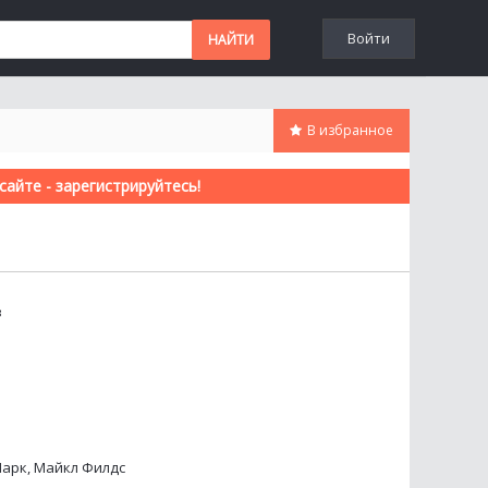
Войти
В избранное
айте - зарегистрируйтесь!
в
Марк, Майкл Филдс