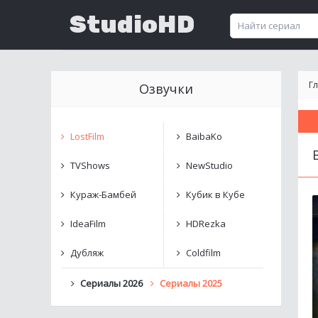
StudioHD
Г
Озвучки
LostFilm
BaibaKo
TVShows
NewStudio
Кураж-Бамбей
Кубик в Кубе
IdeaFilm
HDRezka
Дубляж
Coldfilm
Сериалы 2026
Сериалы 2025