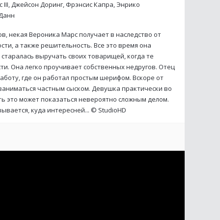
с III, Джейсон Доринг, Фрэнсис Капра, Энрико
 Данн
в, некая Вероника Марс получает в наследство от
сти, а также решительность. Все это время она
 старалась выручать своих товарищей, когда те
и. Она легко проучивает собственных недругов. Отец
боту, где он работал простым шерифом. Вскоре от
 заниматься частным сыском. Девушка практически во
оть это может показаться невероятно сложным делом.
ывается, куда интересней... ©
StudioHD