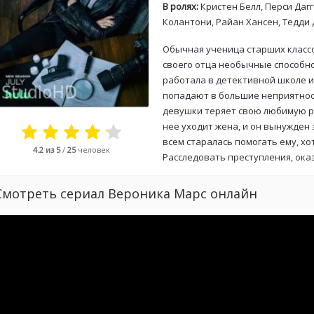
В ролях:
Кристен Белл, Перси Дагг
Колантони, Райан Хансен, Тедди
Обычная ученица старших классо
своего отца необычные способно
работала в детективной школе и
попадают в большие неприятност
девушки теряет свою любимую ра
нее уходит жена, и он вынужден
всем старалась помогать ему, х
4.2
из 5
/
25
человек
Расследовать преступления, оказ
Смотреть сериал Вероника Марс онлайн