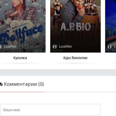
LostFilm
LostFilm
L
Куколка
Курс биологии
Комментарии (0)