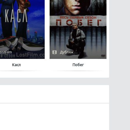
ostFilm
Дубляж / FOX
Касл
Побег