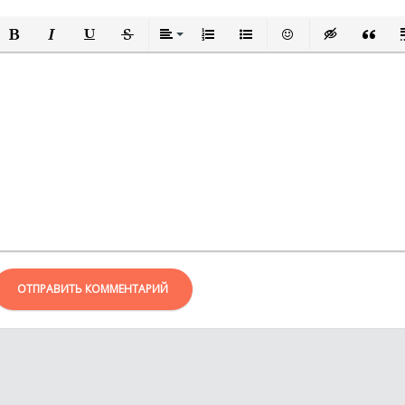
ПОЛУЖИРНЫЙ
КУРСИВ
ПОДЧЕРКНУТЫЙ
ЗАЧЕРКНУТЫЙ
ВЫРАВНИВАНИЕ
НУМЕРОВАННЫЙ СПИСОК
МАРКИРОВАННЫЙ СПИСО
ВСТАВИТЬ СМАЙЛИ
ВСТАВКА СКР
ВСТАВК
В
ОТПРАВИТЬ КОММЕНТАРИЙ