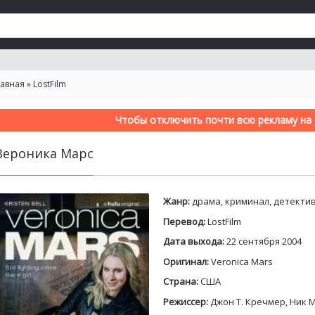
лавная
»
LostFilm
Чтобы отключить почти всю рекламу на с
Вероника Марс
Жанр:
драма, криминал, детекти
Перевод:
LostFilm
Дата выхода:
22 сентября 2004
Оригинал:
Veronica Mars
Страна:
США
Режиссер:
Джон Т. Кречмер, Ник 