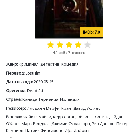
7.0
4.1
из 5
/
7
человек
Жанр:
Криминал, Детектив, Комедия
Перевод:
LostFilm
Дата выхода:
2020-05-15
Оригинал:
Dead Still
Страна:
Канада, Германия, Ирландия
Режиссер:
Имоджен Мерфи, Крэйг Дэвид Уоллес
В ролях:
Майкл Смайли, Керр Логан, Эйлин О’Хиггинс, Эйдан
О’Харе, Марк Рендалл, Джимми Смоллхорн, Риз Данлоп, Питер
Кэмпион, Патрик Фицсимонс, Ифа Даффин