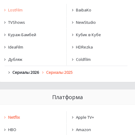
LostFilm
BaibaKo
TVShows
NewStudio
Кураж-Бамбей
Кубик в Кубе
IdeaFilm
HDRezka
Дубляж
Coldfilm
Сериалы 2026
Сериалы 2025
Платформа
Netflix
Apple TV+
HBO
Amazon