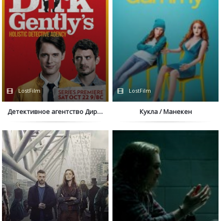
LostFilm
LostFilm
Детективное агентство Дирка Джентли
Кукла / Манекен