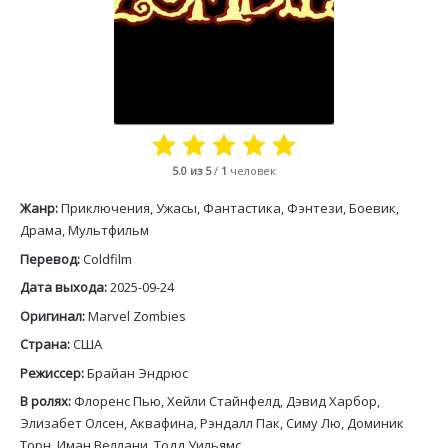
5.0
из 5
/
1
человек
Жанр:
Приключения, Ужасы, Фантастика, Фэнтези, Боевик,
Драма, Мультфильм
Перевод:
Coldfilm
Дата выхода:
2025-09-24
Оригинал:
Marvel Zombies
Страна:
США
Режиссер:
Брайан Эндрюс
В ролях:
Флоренс Пью, Хейли Стайнфелд, Дэвид Харбор,
Элизабет Олсен, Аквафина, Рэндалл Пак, Симу Лю, Доминик
Торн, Иман Веллани, Тодд Уильямс