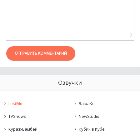
0
ОТПРАВИТЬ КОММЕНТАРИЙ
Озвучки
LostFilm
BaibaKo
TVShows
NewStudio
Кураж-Бамбей
Кубик в Кубе