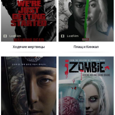
LostFilm
LostFilm
Ходячие мертвецы
Плащ и Кинжал