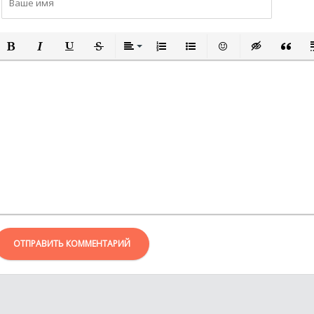
ПОЛУЖИРНЫЙ
КУРСИВ
ПОДЧЕРКНУТЫЙ
ЗАЧЕРКНУТЫЙ
ВЫРАВНИВАНИЕ
НУМЕРОВАННЫЙ СПИСОК
МАРКИРОВАННЫЙ СПИСО
ВСТАВИТЬ СМАЙЛИ
ВСТАВКА СКР
ВСТАВК
В
ОТПРАВИТЬ КОММЕНТАРИЙ