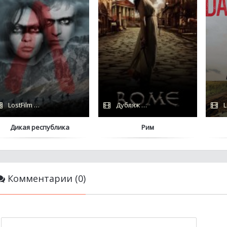
LostFilm / Сериалы 2021
Дубляж / HBO
L
Дикая республика
Рим
Комментарии (0)