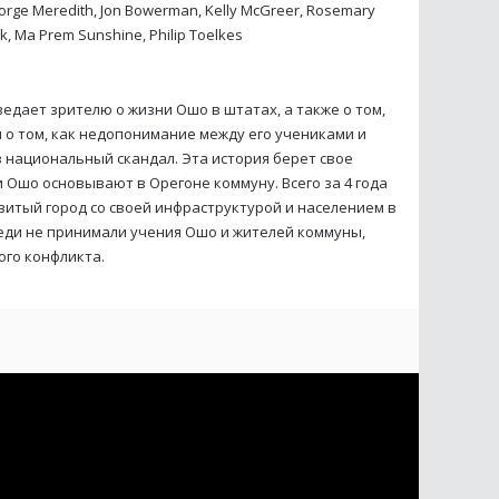
ge Meredith, Jon Bowerman, Kelly McGreer, Rosemary
rk, Ma Prem Sunshine, Philip Toelkes
едает зрителю о жизни Ошо в штатах, а также о том,
и о том, как недопонимание между его учениками и
 национальный скандал. Эта история берет свое
ки Ошо основывают в Орегоне коммуну. Всего за 4 года
витый город со своей инфраструктурой и населением в
оседи не принимали учения Ошо и жителей коммуны,
ого конфликта.