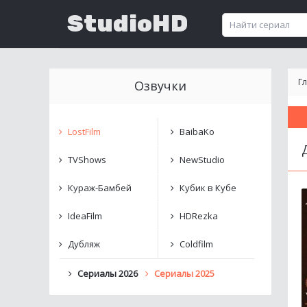
StudioHD
Г
Озвучки
LostFilm
BaibaKo
TVShows
NewStudio
Кураж-Бамбей
Кубик в Кубе
IdeaFilm
HDRezka
Дубляж
Coldfilm
Сериалы 2026
Сериалы 2025