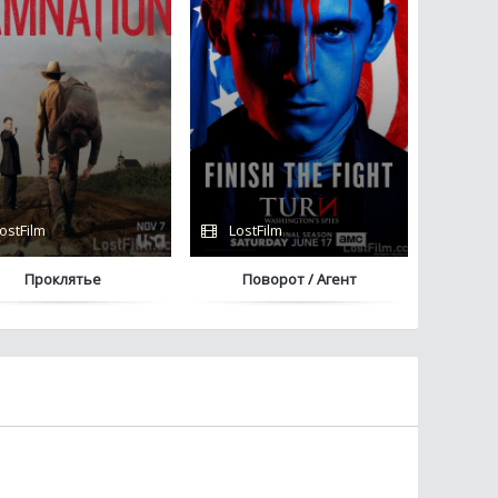
ostFilm
LostFilm
Проклятье
Поворот / Агент