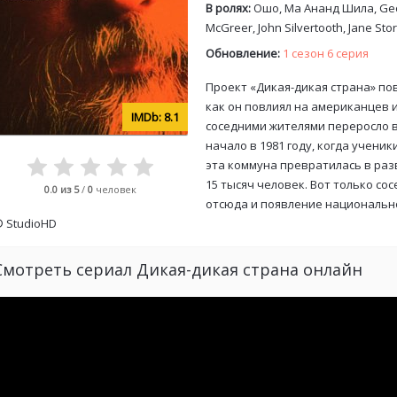
В ролях:
Ошо, Ма Ананд Шила, Geor
McGreer, John Silvertooth, Jane Sto
Обновление:
1 сезон 6 серия
Проект «Дикая-дикая страна» пов
как он повлиял на американцев 
8.1
соседними жителями переросло в
начало в 1981 году, когда учени
эта коммуна превратилась в раз
15 тысяч человек. Вот только с
0.0
из 5
/
0
человек
отсюда и появление национальн
©
StudioHD
Смотреть сериал Дикая-дикая страна онлайн