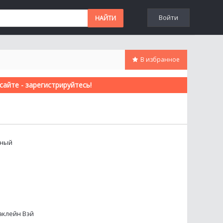
Войти
В избранное
айте - зарегистрируйтесь!
жный
аклейн Вэй