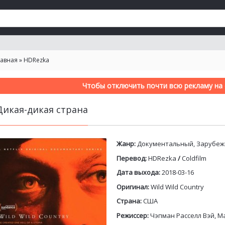
лавная
»
HDRezka
Чтобы отключить почти всю рекламу на с
Дикая-дикая страна
Жанр:
Документальный, Зарубе
Перевод:
HDRezka
/
Coldfilm
Дата выхода:
2018-03-16
Оригинал:
Wild Wild Country
Страна:
США
Режиссер:
Чэпман Расселл Вэй, М