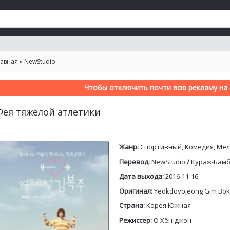
лавная
»
NewStudio
Чтобы отключить почти всю рекламу на с
Фея тяжёлой атлетики
Жанр:
Спортивный, Комедия, Ме
Перевод:
NewStudio
/
Кураж-Бам
Дата выхода:
2016-11-16
Оригинал:
Yeokdoyojeong Gim Bok
Страна:
Корея Южная
Режиссер:
О Хён-джон