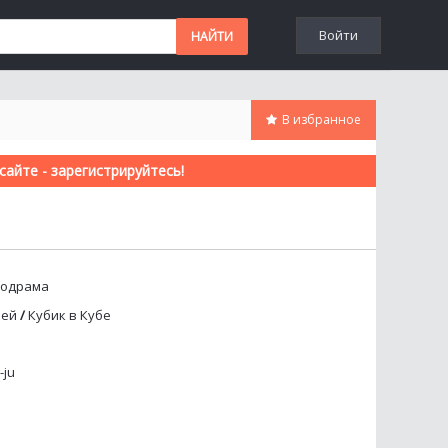
Войти
В избранное
айте - зарегистрируйтесь!
лодрама
бей
/
Кубик в Кубе
-ju