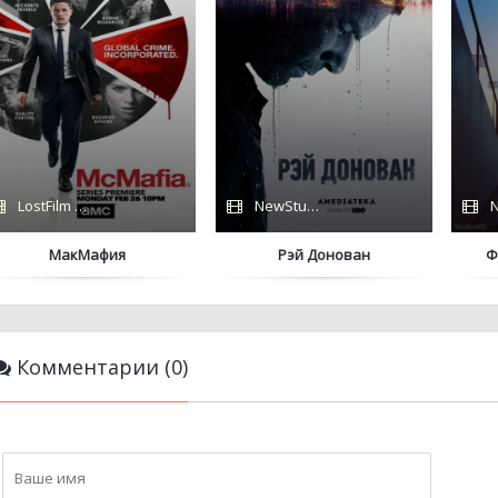
LostFilm / BBC
NewStudio
N
МакМафия
Рэй Донован
Ф
Комментарии (0)