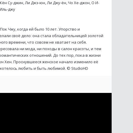
 Кён Су-джин, Ли Джэ-юн, Ли Джу-ён, Чо Хе-джон, О И-
 Иль-джу
ок Чжу, когда ей было 10 лет. Упорство и
лали своё дело: она стала обладательницей золотой
го времени, что совсем не хватает на себя.
есовала ни мода, ни походы в салон красоты, и тем
романтических отношений. До тех пор, пока в жизни
ун Хен. Проснувшееся женское начало изменило её
ахотелось любить и быть любимой. ©
StudioHD