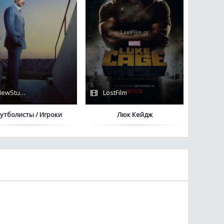
ewStudio / HBO
LostFilm
утболисты / Игроки
Люк Кейдж