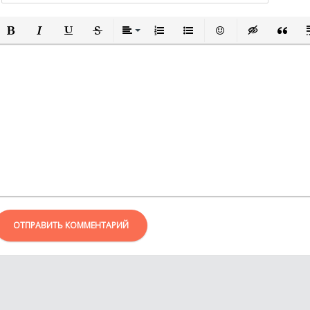
ПОЛУЖИРНЫЙ
КУРСИВ
ПОДЧЕРКНУТЫЙ
ЗАЧЕРКНУТЫЙ
ВЫРАВНИВАНИЕ
НУМЕРОВАННЫЙ СПИСОК
МАРКИРОВАННЫЙ СПИСО
ВСТАВИТЬ СМАЙЛИ
ВСТАВКА СКР
ВСТАВК
В
ОТПРАВИТЬ КОММЕНТАРИЙ