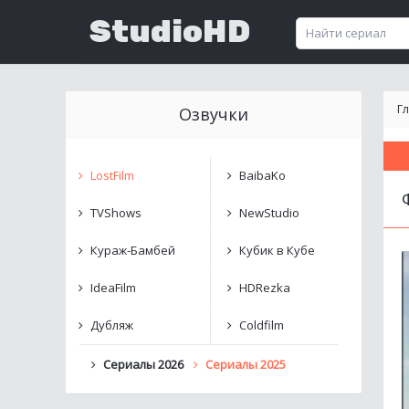
StudioHD
Г
Озвучки
LostFilm
BaibaKo
TVShows
NewStudio
Кураж-Бамбей
Кубик в Кубе
IdeaFilm
HDRezka
Дубляж
Coldfilm
Сериалы 2026
Сериалы 2025