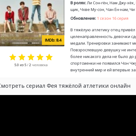
В ролях:
Ли Сон-гён, Нам Джу-хёк,
щик, Чхве Му-сон, Чан Ён-нам, Чи
Обновление:
1 сезон 16 серия
В тяжёлую атлетику отец привёл П
целенаправленность девочки сде
8.4
медали. Тренировки занимают мно
Повзрослевшую девушку не интер
более никакого дела не было до 
спортсменки не появился Чон Чж
5.0
из 5
/
2
человека
внутренний мир и ей впервые з
Смотреть сериал Фея тяжёлой атлетики онлайн