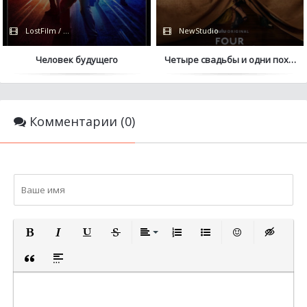
LostFilm / Hulu
NewStudio
Человек будущего
Четыре свадьбы и одни похор
Комментарии (0)
ПОЛУЖИРНЫЙ
КУРСИВ
ПОДЧЕРКНУТЫЙ
ЗАЧЕРКНУТЫЙ
ВЫРАВНИВАНИЕ
НУМЕРОВАННЫЙ СПИСОК
МАРКИРОВАННЫЙ СП
ВСТАВИТЬ СМА
ВСТАВКА 
ВСТАВКА ЦИТАТЫ
ВСТАВКА СПОЙЛЕРА