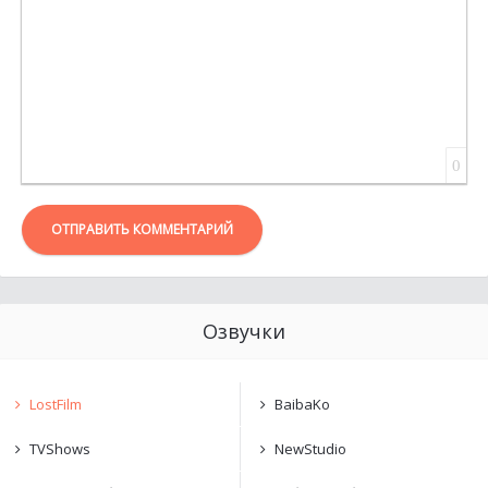
0
ОТПРАВИТЬ КОММЕНТАРИЙ
Озвучки
LostFilm
BaibaKo
TVShows
NewStudio