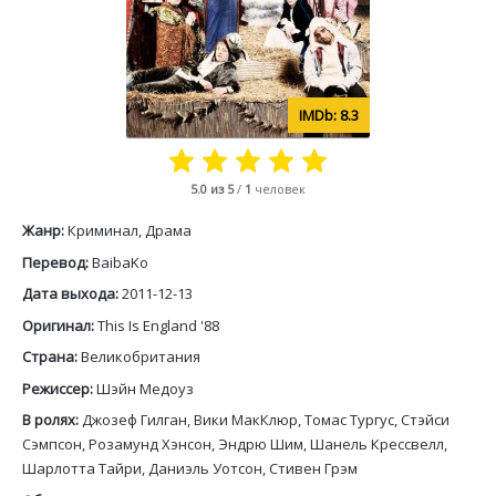
8.3
5.0
из 5
/
1
человек
Жанр:
Криминал, Драма
Перевод:
BaibaKo
Дата выхода:
2011-12-13
Оригинал:
This Is England '88
Страна:
Великобритания
Режиссер:
Шэйн Медоуз
В ролях:
Джозеф Гилган, Вики МакКлюр, Томас Тургус, Стэйси
Сэмпсон, Розамунд Хэнсон, Эндрю Шим, Шанель Крессвелл,
Шарлотта Тайри, Даниэль Уотсон, Стивен Грэм