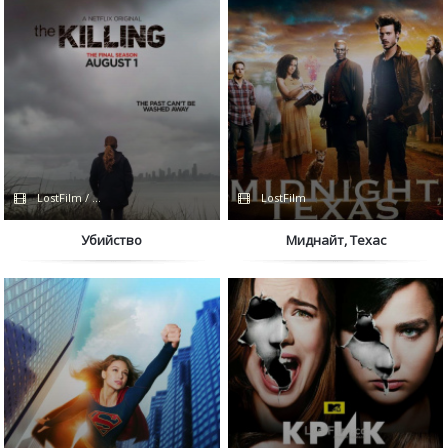
LostFilm / Netflix
LostFilm
Убийство
Миднайт, Техас