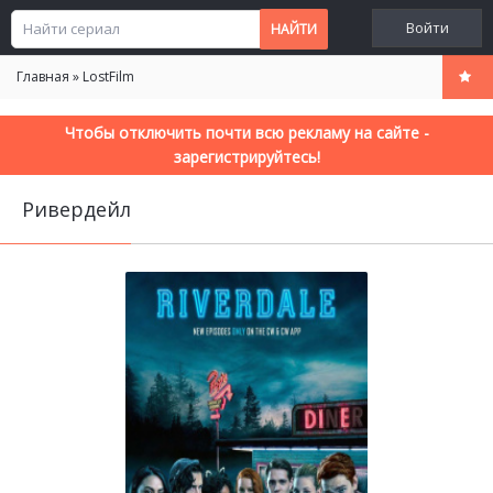
Войти
Главная
»
LostFilm
Чтобы отключить почти всю рекламу на сайте -
зарегистрируйтесь!
Ривердейл