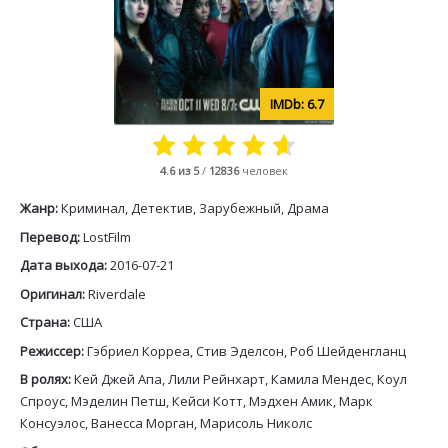
6.7
4.6
из 5
/
12836
человек
Жанр:
Криминал, Детектив, Зарубежный, Драма
Перевод:
LostFilm
Дата выхода:
2016-07-21
Оригинал:
Riverdale
Страна:
США
Режиссер:
Гэбриел Корреа, Стив Эделсон, Роб Шейденгланц
В ролях:
Кей Джей Апа, Лили Рейнхарт, Камила Мендес, Коул
Спроус, Мэделин Петш, Кейси Котт, Мэдхен Амик, Марк
Консуэлос, Ванесса Морган, Марисоль Николс