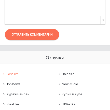
0
ОТПРАВИТЬ КОММЕНТАРИЙ
Озвучки
LostFilm
BaibaKo
TVShows
NewStudio
Кураж-Бамбей
Кубик в Кубе
IdeaFilm
HDRezka