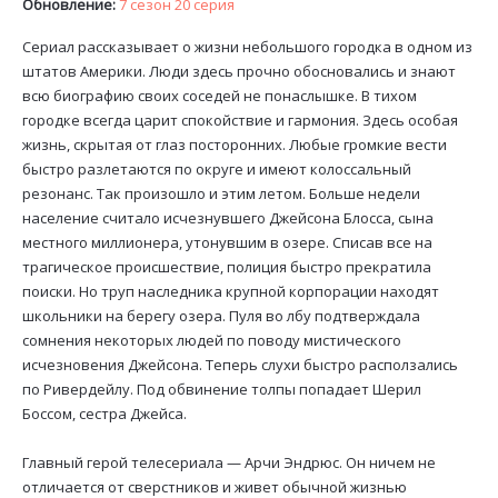
Обновление:
7 сезон 20 серия
Сериал рассказывает о жизни небольшого городка в одном из
штатов Америки. Люди здесь прочно обосновались и знают
всю биографию своих соседей не понаслышке. В тихом
городке всегда царит спокойствие и гармония. Здесь особая
жизнь, скрытая от глаз посторонних. Любые громкие вести
быстро разлетаются по округе и имеют колоссальный
резонанс. Так произошло и этим летом. Больше недели
население считало исчезнувшего Джейсона Блосса, сына
местного миллионера, утонувшим в озере. Списав все на
трагическое происшествие, полиция быстро прекратила
поиски. Но труп наследника крупной корпорации находят
школьники на берегу озера. Пуля во лбу подтверждала
сомнения некоторых людей по поводу мистического
исчезновения Джейсона. Теперь слухи быстро расползались
по Ривердейлу. Под обвинение толпы попадает Шерил
Боссом, сестра Джейса.
Главный герой телесериала — Арчи Эндрюс. Он ничем не
отличается от сверстников и живет обычной жизнью