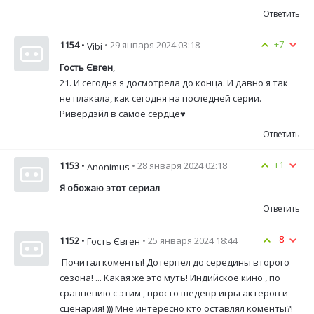
Ответить
+7
1154
•
• 29 января 2024 03:18
Vibi
Гость Євген
,
21. И сегодня я досмотрела до конца. И давно я так
не плакала, как сегодня на последней серии.
Ривердэйл в самое сердце♥️
Ответить
+1
1153
•
• 28 января 2024 02:18
Anonimus
Я обожаю этот сериал
Ответить
-8
1152
•
• 25 января 2024 18:44
Гость Євген
Почитал коменты! Дотерпел до середины второго
сезона! ... Какая же это муть! Индийское кино , по
сравнению с этим , просто шедевр игры актеров и
сценария! ))) Мне интересно кто оставлял коменты?!