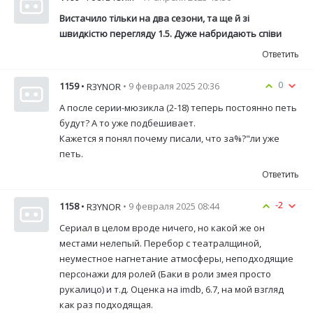
Вистачило тільки на два сезони, та ще й зі
швидкістю перегляду 1.5. Дуже набридають співи
Ответить
0
1159
•
• 9 февраля 2025 20:36
R3YNOR
А после серии-мюзикла (2-18) теперь постоянно петь
будут? А то уже подбешивает.
Кажется я понял почему писали, что за%?"ли уже
петь.
Ответить
-2
1158
•
• 9 февраля 2025 08:44
R3YNOR
Сериал в целом вроде ничего, но какой же он
местами нелепый. Перебор с театралщиной,
неуместное нагнетание атмосферы, неподходящие
персонажи для ролей (Баки в роли змея просто
рукалицо) и т.д. Оценка на imdb, 6.7, на мой взгляд
как раз подходящая.