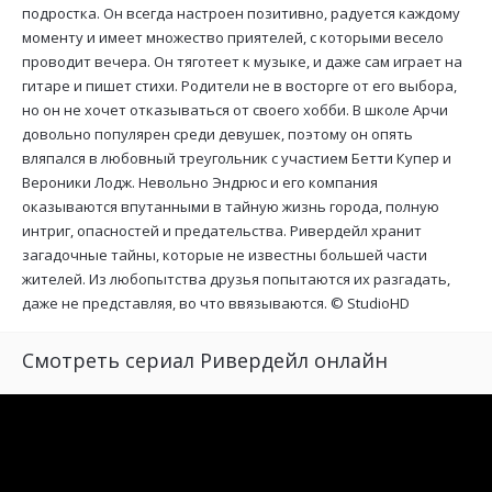
подростка. Он всегда настроен позитивно, радуется каждому
моменту и имеет множество приятелей, с которыми весело
проводит вечера. Он тяготеет к музыке, и даже сам играет на
гитаре и пишет стихи. Родители не в восторге от его выбора,
но он не хочет отказываться от своего хобби. В школе Арчи
довольно популярен среди девушек, поэтому он опять
вляпался в любовный треугольник с участием Бетти Купер и
Вероники Лодж. Невольно Эндрюс и его компания
оказываются впутанными в тайную жизнь города, полную
интриг, опасностей и предательства. Ривердейл хранит
загадочные тайны, которые не известны большей части
жителей. Из любопытства друзья попытаются их разгадать,
даже не представляя, во что ввязываются. ©
StudioHD
Смотреть сериал Ривердейл онлайн