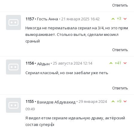
Ответить
+3
1157
• Гость Анна
• 21 января 2025 16:42
Никогда не перематывала сериал на 3/4, но это прям
вымораживает. Столько вытья, сделали мюзикл
сраный
Ответить
+41
1156
•
• 25 августа 2024 12:14
Айдын
Сериал классный, но они заебали уже петь
Ответить
+9
1155
•
• 29 января 2024
Вахидов Абдувахид
09:49
Я видел етом сериале идеальную драму, актёрский
состав супер👍