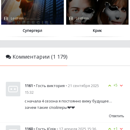
LostFilm
LostFilm
Супергерл
Крик
Комментарии (1 179)
+5
1161
• Гость виктория
• 21 сентября 2025
15:32
с начала 4 сезона я постоянно вижу будущее…
зачем такие спойлеры💔💔
Ответить
+1
1160
• Гость Юлія
• 17 апреля 2025 15:36