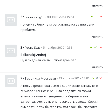
Ответить
-1
4
•
• 13 января 2023 19:43
Гость serg
почему то бесит эта регритянка,из за нее одни
проблемы
Ответить
+1
3
• Гость Stas
• 5 ноября 2020 19:33
Bolkonskij Andrej
,
Ну и пидрила же ты... спойлеры - зло
Ответить
0
2
•
• 13 апреля 2019 14:01
Вероника Мостовая
Я посмотрела пока всего 3 серии замечательного
сериала "Ханна" и решила поделиться своим
впечатлением от увиденного. Сериал меня
затронул, смотреть очень захватывающе. Серии
выходят не так быстро как хотелось бы, поэтому