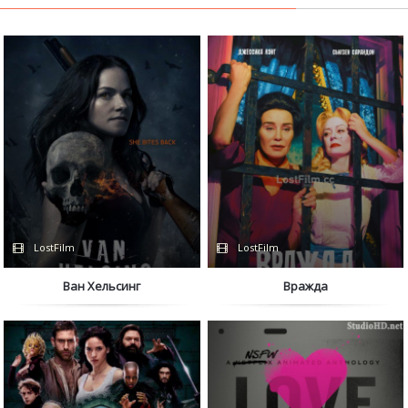
LostFilm
LostFilm
Ван Хельсинг
Вражда