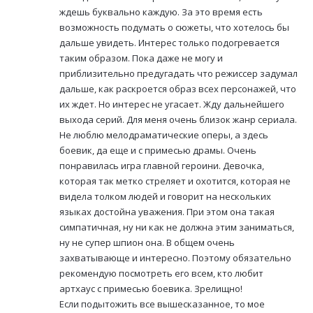
ждешь буквально каждую. За это время есть
возможность подумать о сюжеты, что хотелось бы
дальше увидеть. Интерес только подогревается
таким образом. Пока даже не могу и
приблизительно предугадать что режиссер задумал
дальше, как раскроется образ всех персонажей, что
их ждет. Но интерес не угасает. Жду дальнейшего
выхода серий. Для меня очень близок жанр сериала.
Не люблю мелодраматические оперы, а здесь
боевик, да еще и с примесью драмы. Очень
понравилась игра главной героини. Девочка,
которая так метко стреляет и охотится, которая не
видела толком людей и говорит на нескольких
языках достойна уважения. При этом она такая
симпатичная, ну ни как не должна этим заниматься,
ну не супер шпион она. В общем очень
захватывающе и интересно. Поэтому обязательно
рекомендую посмотреть его всем, кто любит
артхаус с примесью боевика. Зрелищно!
Если подытожить все вышесказанное, то мое