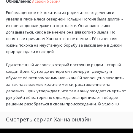
Обновление:
3 сезон 6 серия
Ещё младенцем её похитили из родильного отделения и
увезли в глухие леса северной Польши. Погоня была долгой –
их преследовали даже на вертолёте. Оставалось лишь
догадываться, какое значение она для кого-то имела. По
понятным причинам Ханна этого не помнит. Её нынешняя
жизнь похожа на неустанную борьбу за выживание в дикой
природе вдали от людей.
Единственный человек, который постоянно рядом – старый
солдат Эрик. С утра до вечера он тренирует девушку и
обучает её всевозможным навыкам. Ей запрещено заходить
за так называемые красные метки, расставленные на
деревьях. Эрик утверждает, что там Ханну ожидает смерть от
рук убийц её матери, но однажды она принимает твёрдое
решение разобраться в своём происхождении. ©
StudioHD
Смотреть сериал Ханна онлайн