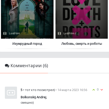
LostFilm
LostFilm / Netflix
Изумрудный город
Любовь, смерть и роботы
Комментарии (6)
0
5
• тот кто посмотрел)
• 14 марта 2023 16:56
Bolkonskij Andrej
,
смешно)