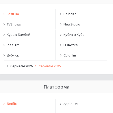
LostFilm
BaibaKo
TVShows
NewStudio
Кураж-Бамбей
Кубик в Кубе
IdeaFilm
HDRezka
Дубляж
Coldfilm
Сериалы 2026
Сериалы 2025
Платформа
Netflix
Apple TV+