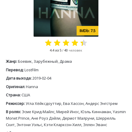
7.5
4.4
из 5
/
40
человек
Жанр:
Боевик, Зарубежный, Драма
Перевод:
LostFilm
Дата выхода:
2019-02-04
Оригинал:
Hanna
Страна:
США
Режиссер:
Угла Хёйксдоуттир, Ева Хассон, Андерс Энгстрем
В ролях:
Эсме Крид-Майлс, Мирей Инос, Юэль Киннаман, Yasmin
Monet Prince, Ане Роуз Дэйли, Дермот Малруни, Шеррелль
Скит, Энтони Уэльс, Кэти Кларксон-Хилл, Эллен Эванс