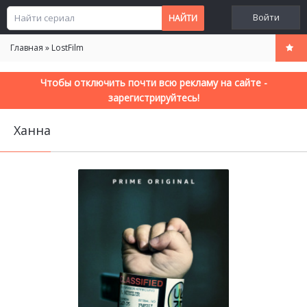
Войти
Главная
»
LostFilm
Чтобы отключить почти всю рекламу на сайте -
зарегистрируйтесь!
Ханна